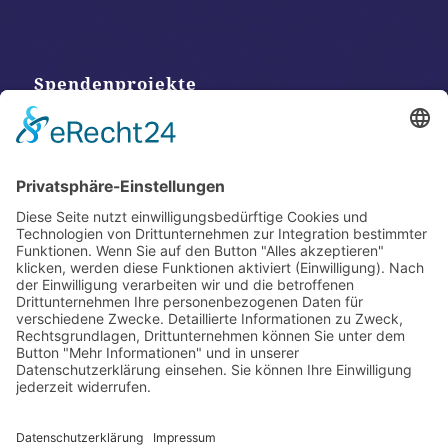
Spendenprojekte
Kontakt
Postanschrift
Traumkatzen e.V.
Kasernstr. 35
89231 Neu-Ulm