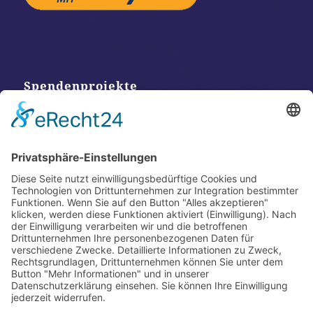
Spendenprojekte
Kontakt
Postanschrift
Traumkatzen e.V.
Kasernstr. 35