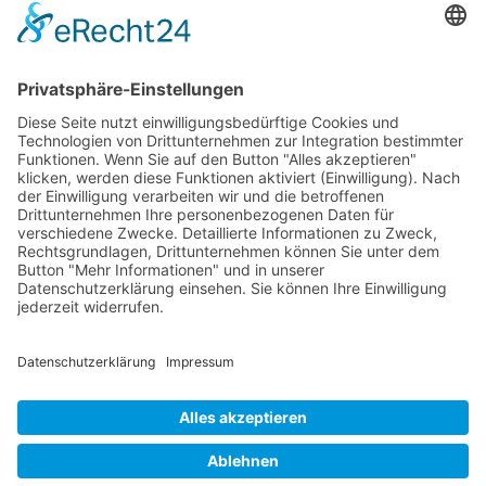
Kontakt
Postanschrift
Traumkatzen e.V.
Kasernstr. 35
89231 Neu-Ulm
E-Mail: info@traumkatzen.de