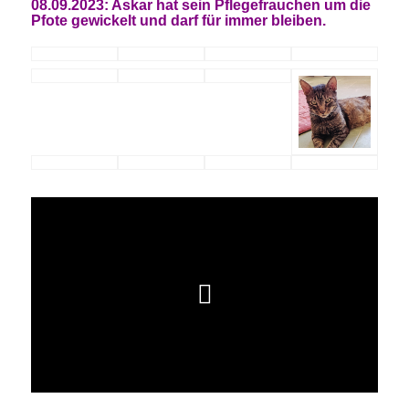
08.09.2023: Askar hat sein Pflegefrauchen um die
Pfote gewickelt und darf für immer bleiben.