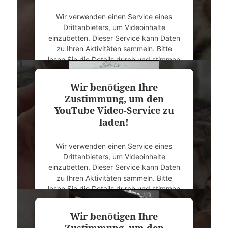
Wir verwenden einen Service eines
Drittanbieters, um Videoinhalte
einzubetten. Dieser Service kann Daten
zu Ihren Aktivitäten sammeln. Bitte
lesen Sie die Details durch und stimmen
Sie der Nutzung des Service zu, um
dieses Video anzusehen.
Wir benötigen Ihre
Zustimmung, um den
Mehr Informationen
YouTube Video-Service zu
laden!
Akzeptieren
Wir verwenden einen Service eines
powered by
Usercentrics Consent
Drittanbieters, um Videoinhalte
Management Platform
&
eRecht24
einzubetten. Dieser Service kann Daten
zu Ihren Aktivitäten sammeln. Bitte
lesen Sie die Details durch und stimmen
Sie der Nutzung des Service zu, um
dieses Video anzusehen.
Wir benötigen Ihre