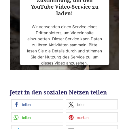
Zustimmung, um den
Mehr Informationen
YouTube Video-Service zu
laden!
Akzeptieren
Wir verwenden einen Service eines
powered by
Usercentrics Consent
Drittanbieters, um Videoinhalte
Management Platform
&
eRecht24
einzubetten. Dieser Service kann Daten
zu Ihren Aktivitäten sammeln. Bitte
lesen Sie die Details durch und stimmen
Sie der Nutzung des Service zu, um
dieses Video anzusehen.
Mehr Informationen
Jetzt in den sozialen Netzen teilen
Akzeptieren
powered by
Usercentrics Consent
teilen
teilen
Management Platform
&
eRecht24
teilen
merken