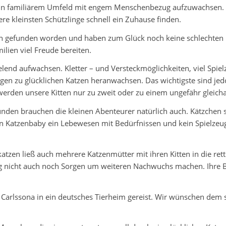
 in familiärem Umfeld mit engem Menschenbezug aufzuwachsen. Le
re kleinsten Schützlinge schnell ein Zuhause finden.
en gefunden worden und haben zum Glück noch keine schlechten
lien viel Freude bereiten.
lend aufwachsen. Kletter – und Versteckmöglichkeiten, viel Spielz
ungen zu glücklichen Katzen heranwachsen. Das wichtigste sind j
rden unsere Kitten nur zu zweit oder zu einem ungefähr gleichal
nden brauchen die kleinen Abenteurer natürlich auch. Kätzchen 
ein Katzenbaby ein Lebewesen mit Bedürfnissen und kein Spielzeug
katzen ließ auch mehrere Katzenmütter mit ihren Kitten in die r
tig nicht auch noch Sorgen um weiteren Nachwuchs machen. Ihre B
arlssona in ein deutsches Tierheim gereist. Wir wünschen dem sü