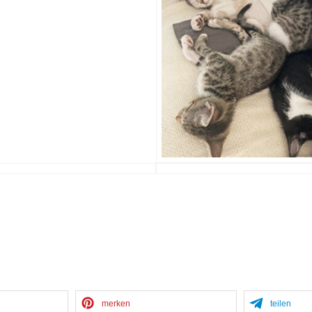
merken
teilen