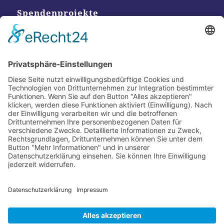
Spendenprojekte
Kontakt
Postanschrift
Traumkatzen e.V.
Kasernstr. 35
89231 Neu-Ulm
E-Mail: info@traumkatzen.de