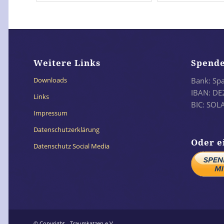
Weitere Links
Spend
Bank: Sp
Downloads
IBAN: DE
Links
BIC: SO
Impressum
Datenschutzerklärung
Oder e
Datenschutz Social Media
© Copyright - Traumkatzen e.V.