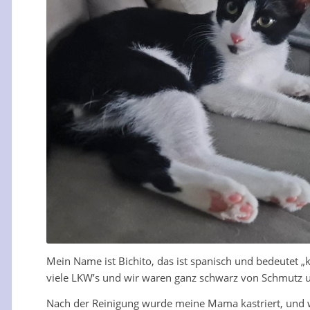
Mein Name ist Bichito, das ist spanisch und bedeutet 
viele LKW’s und wir waren ganz schwarz von Schmutz 
Nach der Reinigung wurde meine Mama kastriert, und wei