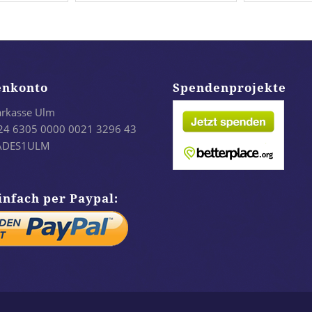
enkonto
Spendenprojekte
arkasse Ulm
24 6305 0000 0021 3296 43
LADES1ULM
infach per Paypal: