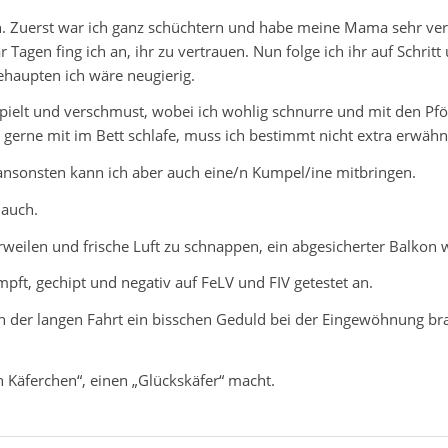
in. Zuerst war ich ganz schüchtern und habe meine Mama sehr verm
agen fing ich an, ihr zu vertrauen. Nun folge ich ihr auf Schrit
behaupten ich wäre neugierig.
erspielt und verschmust, wobei ich wohlig schnurre und mit den Pf
gerne mit im Bett schlafe, muss ich bestimmt nicht extra erwähn
ansonsten kann ich aber auch eine/n Kumpel/ine mitbringen.
 auch.
weilen und frische Luft zu schnappen, ein abgesicherter Balkon 
pft, gechipt und negativ auf FeLV und FIV getestet an.
nach der langen Fahrt ein bisschen Geduld bei der Eingewöhnung br
n Käferchen“, einen „Glückskäfer“ macht.