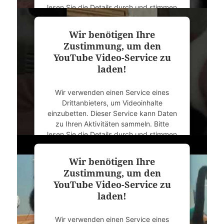
lesen Sie die Details durch und stimmen
Sie der Nutzung des Service zu, um
dieses Video anzusehen.
Wir benötigen Ihre
Zustimmung, um den
Mehr Informationen
YouTube Video-Service zu
laden!
Akzeptieren
Wir verwenden einen Service eines
powered by
Usercentrics Consent
Drittanbieters, um Videoinhalte
Management Platform
&
eRecht24
einzubetten. Dieser Service kann Daten
zu Ihren Aktivitäten sammeln. Bitte
lesen Sie die Details durch und stimmen
Sie der Nutzung des Service zu, um
dieses Video anzusehen.
Wir benötigen Ihre
Zustimmung, um den
Mehr Informationen
YouTube Video-Service zu
laden!
Akzeptieren
Wir verwenden einen Service eines
powered by
Usercentrics Consent