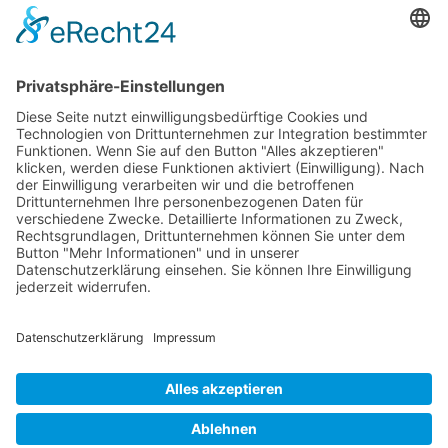
Kontakt
Postanschrift
Traumkatzen e.V.
Kasernstr. 35
89231 Neu-Ulm
E-Mail: info@traumkatzen.de