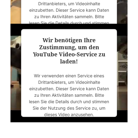
Drittanbieters, um Videoinhalte
Management Platform
&
eRecht24
einzubetten. Dieser Service kann Daten
zu Ihren Aktivitäten sammeln. Bitte
lesen Sie die Details durch und stimmen
Sie der Nutzung des Service zu, um
dieses Video anzusehen.
Wir benötigen Ihre
Zustimmung, um den
Mehr Informationen
YouTube Video-Service zu
laden!
Akzeptieren
Wir verwenden einen Service eines
powered by
Usercentrics Consent
Drittanbieters, um Videoinhalte
Management Platform
&
eRecht24
einzubetten. Dieser Service kann Daten
zu Ihren Aktivitäten sammeln. Bitte
lesen Sie die Details durch und stimmen
Sie der Nutzung des Service zu, um
dieses Video anzusehen.
Mehr Informationen