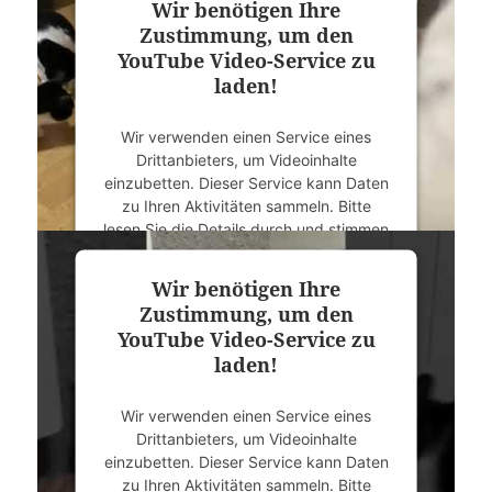
Wir benötigen Ihre
Zustimmung, um den
Mehr Informationen
YouTube Video-Service zu
laden!
Akzeptieren
Wir verwenden einen Service eines
powered by
Usercentrics Consent
Drittanbieters, um Videoinhalte
Management Platform
&
eRecht24
einzubetten. Dieser Service kann Daten
zu Ihren Aktivitäten sammeln. Bitte
lesen Sie die Details durch und stimmen
Sie der Nutzung des Service zu, um
dieses Video anzusehen.
Wir benötigen Ihre
Zustimmung, um den
Mehr Informationen
YouTube Video-Service zu
laden!
Akzeptieren
Wir verwenden einen Service eines
powered by
Usercentrics Consent
Drittanbieters, um Videoinhalte
Management Platform
&
eRecht24
einzubetten. Dieser Service kann Daten
zu Ihren Aktivitäten sammeln. Bitte