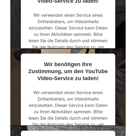
Video-Service zu laden!
Wir verwenden einen Service eines
Drittanbieters, um Videoinhalte
einzubetten. Dieser Service kann Daten
zu Ihren Aktivitäten sammeln. Bitte
lesen Sie die Details durch und stimmen
Sie der Nutzung des Service zu, um
dieses Video anzusehen.
Wir benötigen Ihre
Mehr Informationen
Zustimmung, um den YouTube
Video-Service zu laden!
Akzeptieren
Wir verwenden einen Service eines
powered by
Usercentrics Consent
Drittanbieters, um Videoinhalte
Management Platform
&
eRecht24
einzubetten. Dieser Service kann Daten
zu Ihren Aktivitäten sammeln. Bitte
lesen Sie die Details durch und stimmen
Sie der Nutzung des Service zu, um
dieses Video anzusehen.