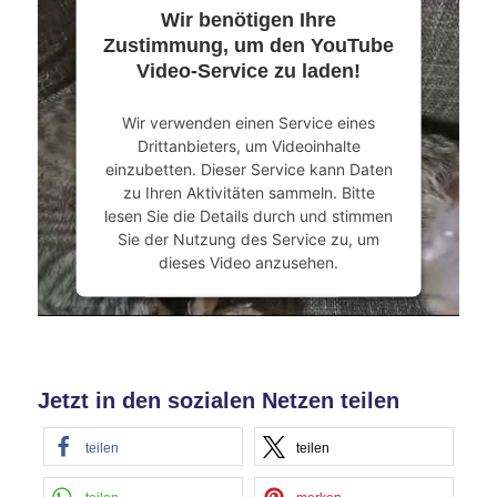
Wir benötigen Ihre
Mehr Informationen
Zustimmung, um den YouTube
Video-Service zu laden!
Akzeptieren
Wir verwenden einen Service eines
powered by
Usercentrics Consent
Drittanbieters, um Videoinhalte
Management Platform
&
eRecht24
einzubetten. Dieser Service kann Daten
zu Ihren Aktivitäten sammeln. Bitte
lesen Sie die Details durch und stimmen
Sie der Nutzung des Service zu, um
dieses Video anzusehen.
Mehr Informationen
Akzeptieren
Jetzt in den sozialen Netzen teilen
powered by
Usercentrics Consent
Management Platform
&
eRecht24
teilen
teilen