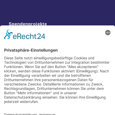
Spendenprojekte
Kontakt
Postanschrift
Traumkatzen e.V.
Kasernstr. 35
89231 Neu-Ulm