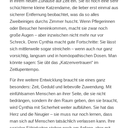
in ihrem neuen Zuhause auf Zeit ein. Sie ist noch eine sehr
schüchterne kleine Katzendame, die lieber erst einmal aus
sicherer Entfernung beobachtet, was da so alles
Zweibeiniges durchs Zimmer huscht. Wenn Pflegerinnen
oder Besucher hereinkommen, macht sie zwar noch
große Augen – aber inzwischen nicht mehr nur vor
Schreck. Denn Cynthia macht gute Fortschritte: Sie lässt
sich mittlerweile sogar streicheln – wenn auch nur ganz
vorsichtig, langsam und in homöopathischen Dosen. Man
könnte sagen: Sie übt das „Katzenvertrauen“ im
Zeitlupentempo.
Für ihre weitere Entwicklung braucht sie eines ganz
besonders: Zeit, Geduld und liebevolle Zuwendung. Mit
einfühlsamen Menschen an ihrer Seite, die sie nicht
bedrängen, sondern ihr den Raum geben, den sie braucht,
wird Cynthia mit Sicherheit weiter aufblühen. Sie hat das
Herz und die Neugier – sie muss nur noch lernen, dass
man sich auf Menschen tatsächlich verlassen kann. Ihre
sozialen Fähigkeiten stehen noch am Anfang, aber mit