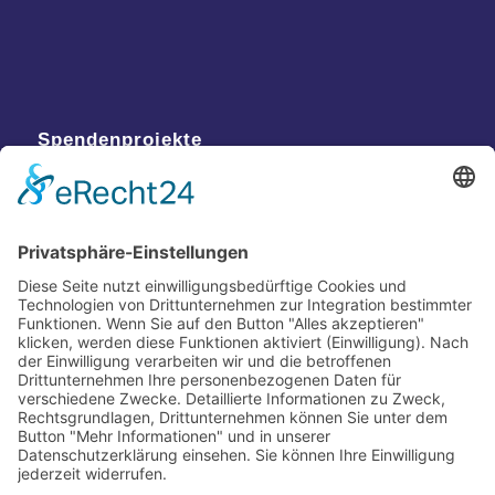
Spendenprojekte
Kontakt
Postanschrift
Traumkatzen e.V.
Kasernstr. 35