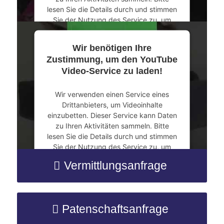
lesen Sie die Details durch und stimmen
Sie der Nutzung des Service zu, um
dieses Video anzusehen.
Wir benötigen Ihre
Mehr Informationen
Zustimmung, um den YouTube
Video-Service zu laden!
Akzeptieren
Wir verwenden einen Service eines
powered by
Usercentrics Consent
Drittanbieters, um Videoinhalte
Management Platform
&
eRecht24
einzubetten. Dieser Service kann Daten
zu Ihren Aktivitäten sammeln. Bitte
lesen Sie die Details durch und stimmen
Sie der Nutzung des Service zu, um
dieses Video anzusehen.
Vermittlungsanfrage
Mehr Informationen
Patenschaftsanfrage
Akzeptieren