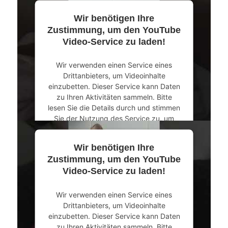
Wir benötigen Ihre
Mehr Informationen
Zustimmung, um den YouTube
Video-Service zu laden!
Akzeptieren
Wir verwenden einen Service eines
powered by
Usercentrics Consent
Drittanbieters, um Videoinhalte
Management Platform
&
eRecht24
einzubetten. Dieser Service kann Daten
zu Ihren Aktivitäten sammeln. Bitte
lesen Sie die Details durch und stimmen
Sie der Nutzung des Service zu, um
dieses Video anzusehen.
Wir benötigen Ihre
Mehr Informationen
Zustimmung, um den YouTube
Video-Service zu laden!
Akzeptieren
Wir verwenden einen Service eines
powered by
Usercentrics Consent
Drittanbieters, um Videoinhalte
Management Platform
&
eRecht24
einzubetten. Dieser Service kann Daten
zu Ihren Aktivitäten sammeln. Bitte