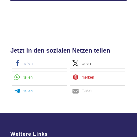
powered by
Usercentrics Consent
Management Platform
&
eRecht24
Jetzt in den sozialen Netzen teilen
teilen
teilen
teilen
merken
teilen
E-Mail
Weitere Links