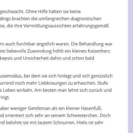
eschwächt. Ohne Hilfe hätten sie keine
dings brachten die umfangreichen diagnostischen
nose, die ihre Vermittlungsaussichten erfahrungsgemäß
ern auch furchtbar ängstlich waren. Die Behandlung war
ete liebevolle Zuwendung höhlt ein kleines Katzenherz
Skepsis und Unsicherheit dahin und schon bald
musemodus, bei dem sie sich hinlegt und sich genüsslich
schnurrend noch mehr Liebkosungen zu erhaschen. Stufe
es Leben wirbeln. Am besten man lehnt sich zurück und
ingt.
r aber weniger Gentleman als ein kleiner Hasenfuß.
nd orientiert sich sehr an seinem Schwesterchen. Doch
d belohnt sie mit lautem Schnurren. Hielo ist sehr