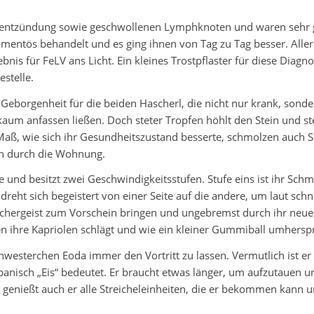
chentzündung sowie geschwollenen Lymphknoten und waren sehr g
entös behandelt und es ging ihnen von Tag zu Tag besser. Aller
bnis für FeLV ans Licht. Ein kleines Trostpflaster für diese Diag
estelle.
Geborgenheit für die beiden Hascherl, die nicht nur krank, sond
kaum anfassen ließen. Doch steter Tropfen höhlt den Stein und st
n Maß, wie sich ihr Gesundheitszustand besserte, schmolzen auch 
ch durch die Wohnung.
e und besitzt zwei Geschwindigkeitsstufen. Stufe eins ist ihr Sch
ie dreht sich begeistert von einer Seite auf die andere, um laut 
orschergeist zum Vorschein bringen und ungebremst durch ihr neu
nken ihre Kapriolen schlägt und wie ein kleiner Gummiball umherspr
Schwesterchen Eoda immer den Vortritt zu lassen. Vermutlich ist e
panisch „Eis“ bedeutet. Er braucht etwas länger, um aufzutauen u
 genießt auch er alle Streicheleinheiten, die er bekommen kann un