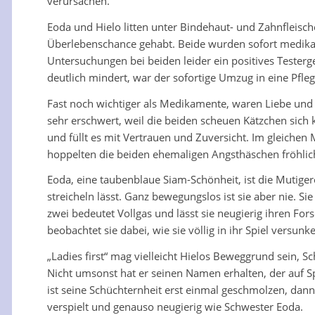
verursachen.
Eoda und Hielo litten unter Bindehaut- und Zahnfleis
Überlebenschance gehabt. Beide wurden sofort medikam
Untersuchungen bei beiden leider ein positives Testerge
deutlich mindert, war der sofortige Umzug in eine Pfleg
Fast noch wichtiger als Medikamente, waren Liebe und 
sehr erschwert, weil die beiden scheuen Kätzchen sich 
und füllt es mit Vertrauen und Zuversicht. Im gleiche
hoppelten die beiden ehemaligen Angsthäschen fröhli
Eoda, eine taubenblaue Siam-Schönheit, ist die Mutiger
streicheln lässt. Ganz bewegungslos ist sie aber nie. S
zwei bedeutet Vollgas und lässt sie neugierig ihren F
beobachtet sie dabei, wie sie völlig in ihr Spiel versu
„Ladies first“ mag vielleicht Hielos Beweggrund sein, 
Nicht umsonst hat er seinen Namen erhalten, der auf S
ist seine Schüchternheit erst einmal geschmolzen, dann
verspielt und genauso neugierig wie Schwester Eoda.