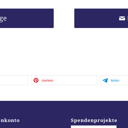
age
merken
teilen
enkonto
Spendenprojekte