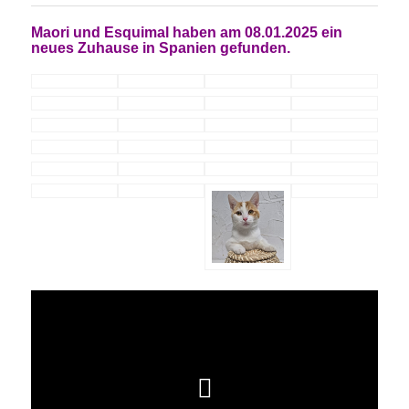
Maori und Esquimal haben am 08.01.2025 ein
neues Zuhause in Spanien gefunden.