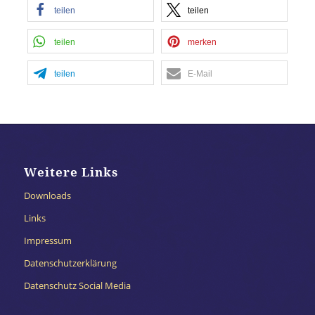
teilen
teilen
teilen
merken
teilen
E-Mail
Weitere Links
Downloads
Links
Impressum
Datenschutzerklärung
Datenschutz Social Media