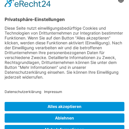
Kontakt
Postanschrift
Traumkatzen e.V.
Kasernstr. 35
89231 Neu-Ulm
E-Mail: info@traumkatzen.de