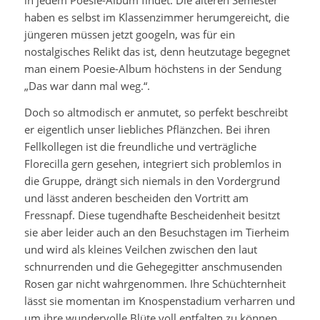
in jedem Poesie-Album findet. Die älteren Semester
haben es selbst im Klassenzimmer herumgereicht, die
jüngeren müssen jetzt googeln, was für ein
nostalgisches Relikt das ist, denn heutzutage begegnet
man einem Poesie-Album höchstens in der Sendung
„Das war dann mal weg.“.
Doch so altmodisch er anmutet, so perfekt beschreibt
er eigentlich unser liebliches Pflänzchen. Bei ihren
Fellkollegen ist die freundliche und verträgliche
Florecilla gern gesehen, integriert sich problemlos in
die Gruppe, drängt sich niemals in den Vordergrund
und lässt anderen bescheiden den Vortritt am
Fressnapf. Diese tugendhafte Bescheidenheit besitzt
sie aber leider auch an den Besuchstagen im Tierheim
und wird als kleines Veilchen zwischen den laut
schnurrenden und die Gehegegitter anschmusenden
Rosen gar nicht wahrgenommen. Ihre Schüchternheit
lässt sie momentan im Knospenstadium verharren und
um ihre wundervolle Blüte voll entfalten zu können,