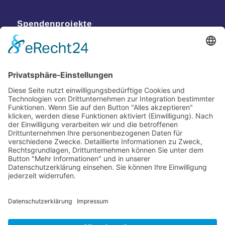
Spendenprojekte
Kontakt
Postanschrift
Traumkatzen e.V.
Kasernstr. 35
89231 Neu-Ulm
E-Mail: info@traumkatzen.de