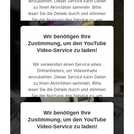
einzubetten. Dieser Service kann Daten
zu Ihren Aktivitäten sammeln. Bitte
lesen Sie die Details durch und stimmen
Sie der Nutzung des Service zu, um
dieses Video anzusehen.
Wir benötigen Ihre
Mehr Informationen
Zustimmung, um den YouTube
Video-Service zu laden!
Akzeptieren
Wir verwenden einen Service eines
powered by
Usercentrics Consent
Drittanbieters, um Videoinhalte
Management Platform
&
eRecht24
einzubetten. Dieser Service kann Daten
zu Ihren Aktivitäten sammeln. Bitte
lesen Sie die Details durch und stimmen
Sie der Nutzung des Service zu, um
dieses Video anzusehen.
Wir benötigen Ihre
Mehr Informationen
Zustimmung, um den YouTube
Video-Service zu laden!
Akzeptieren