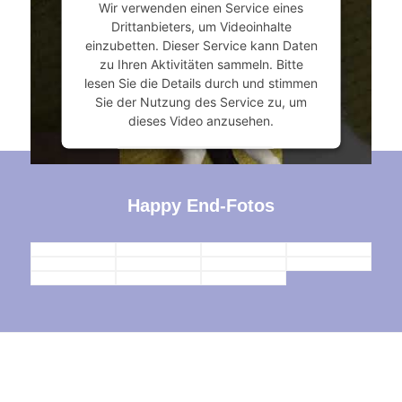
Wir verwenden einen Service eines
powered by
Usercentrics Consent
Drittanbieters, um Videoinhalte
Management Platform
&
eRecht24
einzubetten. Dieser Service kann Daten
zu Ihren Aktivitäten sammeln. Bitte
lesen Sie die Details durch und stimmen
Sie der Nutzung des Service zu, um
dieses Video anzusehen.
Mehr Informationen
Happy End-Fotos
Akzeptieren
powered by
Usercentrics Consent
Management Platform
&
eRecht24