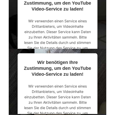
Mehr Informationen
Zustimmung, um den YouTube
Video-Service zu laden!
Akzeptieren
Wir verwenden einen Service eines
powered by
Usercentrics Consent
Drittanbieters, um Videoinhalte
Management Platform
&
eRecht24
einzubetten. Dieser Service kann Daten
zu Ihren Aktivitäten sammeln. Bitte
lesen Sie die Details durch und stimmen
Sie der Nutzung des Service zu, um
dieses Video anzusehen.
Wir benötigen Ihre
Mehr Informationen
Zustimmung, um den YouTube
Video-Service zu laden!
Akzeptieren
Wir verwenden einen Service eines
powered by
Usercentrics Consent
Drittanbieters, um Videoinhalte
Management Platform
&
eRecht24
einzubetten. Dieser Service kann Daten
zu Ihren Aktivitäten sammeln. Bitte
lesen Sie die Details durch und stimmen
Sie der Nutzung des Service zu, um