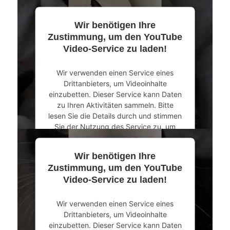
dieses Video anzusehen.
Wir benötigen Ihre
Mehr Informationen
Zustimmung, um den YouTube
Video-Service zu laden!
Akzeptieren
Wir verwenden einen Service eines
powered by
Usercentrics Consent
Drittanbieters, um Videoinhalte
Management Platform
&
eRecht24
einzubetten. Dieser Service kann Daten
zu Ihren Aktivitäten sammeln. Bitte
lesen Sie die Details durch und stimmen
Sie der Nutzung des Service zu, um
dieses Video anzusehen.
Wir benötigen Ihre
Mehr Informationen
Zustimmung, um den YouTube
Video-Service zu laden!
Akzeptieren
Wir verwenden einen Service eines
powered by
Usercentrics Consent
Drittanbieters, um Videoinhalte
Management Platform
&
eRecht24
einzubetten. Dieser Service kann Daten