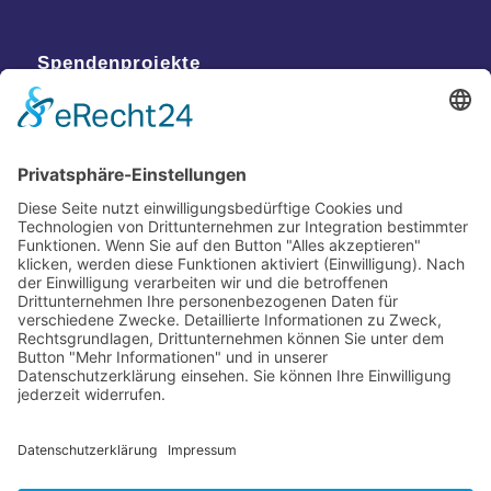
Spendenprojekte
Kontakt
Postanschrift
Traumkatzen e.V.
Kasernstr. 35
89231 Neu-Ulm
E-Mail: info@traumkatzen.de