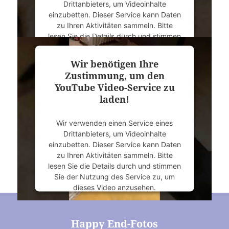
Drittanbieters, um Videoinhalte
Management Platform
&
eRecht24
einzubetten. Dieser Service kann Daten
zu Ihren Aktivitäten sammeln. Bitte
lesen Sie die Details durch und stimmen
Sie der Nutzung des Service zu, um
dieses Video anzusehen.
Wir benötigen Ihre
Zustimmung, um den
Mehr Informationen
YouTube Video-Service zu
laden!
Akzeptieren
Wir verwenden einen Service eines
powered by
Usercentrics Consent
Drittanbieters, um Videoinhalte
Management Platform
&
eRecht24
einzubetten. Dieser Service kann Daten
zu Ihren Aktivitäten sammeln. Bitte
lesen Sie die Details durch und stimmen
Sie der Nutzung des Service zu, um
dieses Video anzusehen.
Mehr Informationen
Happy End-Fotos