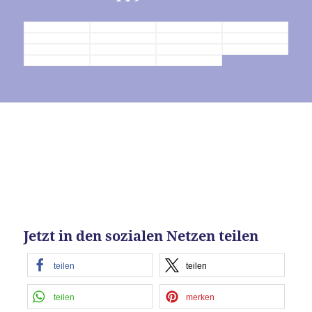
Akzeptieren
powered by
Usercentrics Consent
Management Platform
&
eRecht24
Jetzt in den sozialen Netzen teilen
teilen
teilen
teilen
merken