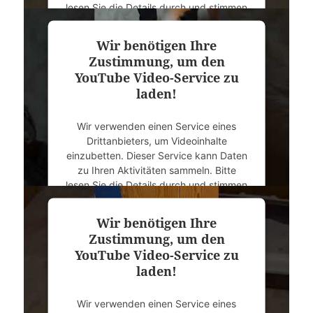
lesen Sie die Details durch und stimmen
Sie der Nutzung des Service zu, um
dieses Video anzusehen.
Wir benötigen Ihre
Zustimmung, um den
Mehr Informationen
YouTube Video-Service zu
laden!
Akzeptieren
Wir verwenden einen Service eines
powered by
Usercentrics Consent
Drittanbieters, um Videoinhalte
Management Platform
&
eRecht24
einzubetten. Dieser Service kann Daten
zu Ihren Aktivitäten sammeln. Bitte
lesen Sie die Details durch und stimmen
Sie der Nutzung des Service zu, um
dieses Video anzusehen.
Wir benötigen Ihre
Zustimmung, um den
Mehr Informationen
YouTube Video-Service zu
laden!
Akzeptieren
Wir verwenden einen Service eines
powered by
Usercentrics Consent