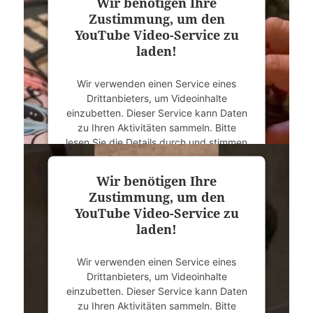
Wir benötigen Ihre
Zustimmung, um den
YouTube Video-Service zu
laden!
Wir verwenden einen Service eines
Drittanbieters, um Videoinhalte
einzubetten. Dieser Service kann Daten
zu Ihren Aktivitäten sammeln. Bitte
lesen Sie die Details durch und stimmen
Sie der Nutzung des Service zu, um
dieses Video anzusehen.
Wir benötigen Ihre
Zustimmung, um den
Mehr Informationen
YouTube Video-Service zu
laden!
Akzeptieren
Wir verwenden einen Service eines
powered by
Usercentrics Consent
Drittanbieters, um Videoinhalte
Management Platform
&
eRecht24
einzubetten. Dieser Service kann Daten
zu Ihren Aktivitäten sammeln. Bitte