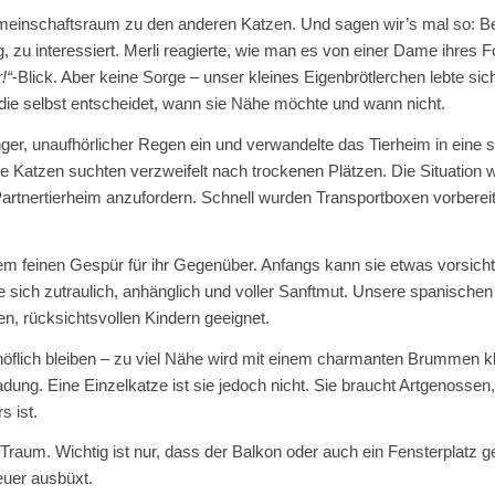
emeinschaftsraum zu den anderen Katzen. Und sagen wir’s mal so: Be
ig, zu interessiert. Merli reagierte, wie man es von einer Dame ihre
!“
-Blick. Aber keine Sorge – unser kleines Eigenbrötlerchen lebte sich
 die selbst entscheidet, wann sie Nähe möchte und wann nicht.
nger, unaufhörlicher Regen ein und verwandelte das Tierheim in ein
 Katzen suchten verzweifelt nach trockenen Plätzen. Die Situation wu
artnertierheim anzufordern. Schnell wurden Transportboxen vorbereit
nem feinen Gespür für ihr Gegenüber. Anfangs kann sie etwas vorsich
sie sich zutraulich, anhänglich und voller Sanftmut. Unsere spanische
en, rücksichtsvollen Kindern geeignet.
flich bleiben – zu viel Nähe wird mit einem charmanten Brummen klar 
adung. Eine Einzelkatze ist sie jedoch nicht. Sie braucht Artgenossen
s ist.
Traum. Wichtig ist nur, dass der Balkon oder auch ein Fensterplatz ge
euer ausbüxt.