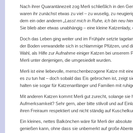
Nach ihrer Quarantänezeit zog Merli schließlich in den G
waren ihr zunächst etwas zu viel – zu wuselig, zu neugier
dem ein oder anderen
„Lasst mich in Ruhe, ich bin neu hier
Sie blieb aber etwas unabhängig – eine kleine Katzenlady,
Doch das Leben ging weiter und im Frühjahr setzte tagela
der Boden verwandelte sich in schlammige Pfützen, und die
Wahl, als Hilfe zur Aufnahme einiger Katzen bei unserem P
Merli unter denjenigen, die umgesiedelt wurden.
Merli ist eine liebevolle, menschenbezogene Katze mit ei
es zu tun hat – doch sobald das Eis gebrochen ist, zeigt 
halten sie sogar für Katzenanfänger und Familien mit ruhig
Mit anderen Katzen kommt Merli gut zurecht, solange sie hö
Aufmerksamkeit? Sehr gern, aber bitte stilvoll und auf Einl
ihren Freiraum respektiert und nicht ständig auf Kuschelkur
Ein kleines, nettes Balkönchen wäre für Merli der absolute 
genießen kann, ohne dass sie unbemerkt auf große Abent