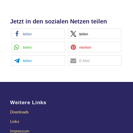
Akzeptieren
Jetzt in den sozialen Netzen teilen
powered by
Usercentrics Consent
Management Platform
&
eRecht24
teilen
teilen
teilen
merken
teilen
E-Mail
Weitere Links
Downloads
Links
Impressum