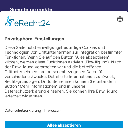
Spendenprojekte
Kontakt
Postanschrift
Traumkatzen e.V.
Kasernstr. 35
89231 Neu-Ulm
E-Mail: info@traumkatzen.de