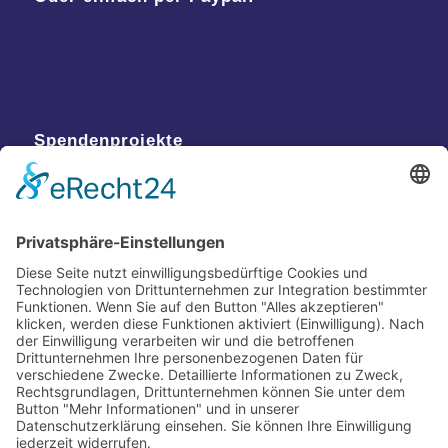
Spendenprojekte
Kontakt
Postanschrift
Traumkatzen e.V.