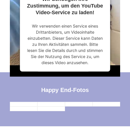
Zustimmung, um den YouTube
Video-Service zu laden!
Wir verwenden einen Service eines
Drittanbieters, um Videoinhalte
einzubetten. Dieser Service kann Daten
zu Ihren Aktivitäten sammeln. Bitte
lesen Sie die Details durch und stimmen
Sie der Nutzung des Service zu, um
dieses Video anzusehen.
Mehr Informationen
Happy End-Fotos
Akzeptieren
powered by
Usercentrics Consent
Management Platform
&
eRecht24