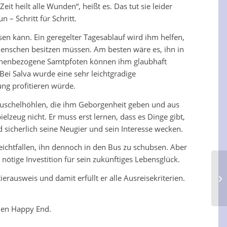
it heilt alle Wunden“, heißt es. Das tut sie leider
 – Schritt für Schritt.
sen kann. Ein geregelter Tagesablauf wird ihm helfen,
s Menschen besitzen müssen. Am besten wäre es, ihn in
nschenbezogene Samtpfoten können ihm glaubhaft
Bei Salva wurde eine sehr leichtgradige
ung profitieren würde.
 Kuschelhöhlen, die ihm Geborgenheit geben und aus
zeug nicht. Er muss erst lernen, dass es Dinge gibt,
sicherlich seine Neugier und sein Interesse wecken.
leichtfallen, ihn dennoch in den Bus zu schubsen. Aber
nötige Investition für sein zukünftiges Lebensglück.
ierausweis und damit erfüllt er alle Ausreisekriterien.
len Happy End.