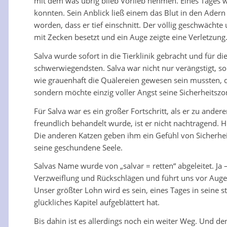
mit dem was übrig blieb Vorlieb nehmen. Eines Tages wa
konnten. Sein Anblick ließ einem das Blut in den Adern
worden, dass er tief einschnitt. Der völlig geschwächt
mit Zecken besetzt und ein Auge zeigte eine Verletzung
Salva wurde sofort in die Tierklinik gebracht und für 
schwerwiegendsten. Salva war nicht nur verängstigt, so
wie grauenhaft die Quälereien gewesen sein mussten, den
sondern möchte einzig voller Angst seine Sicherheitszo
Für Salva war es ein großer Fortschritt, als er zu and
freundlich behandelt wurde, ist er nicht nachtragend. 
Die anderen Katzen geben ihm ein Gefühl von Sicherhei
seine geschundene Seele.
Salvas Name wurde von „salvar = retten“ abgeleitet. Ja –
Verzweiflung und Rückschlägen und führt uns vor Augen,
Unser größter Lohn wird es sein, eines Tages in seine 
glückliches Kapitel aufgeblättert hat.
Bis dahin ist es allerdings noch ein weiter Weg. Und d