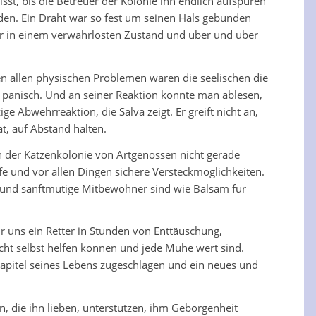
st, bis die Betreuer der Kolonie ihn endlich aufspüren
rden. Ein Draht war so fest um seinen Hals gebunden
 war in einem verwahrlosten Zustand und über und über
ben allen physischen Problemen waren die seelischen die
nd panisch. Und an seiner Reaktion konnte man ablesen,
e Abwehrreaktion, die Salva zeigt. Er greift nicht an,
t, auf Abstand halten.
in der Katzenkolonie von Artgenossen nicht gerade
fe und vor allen Dingen sichere Versteckmöglichkeiten.
he und sanftmütige Mitbewohner sind wie Balsam für
für uns ein Retter in Stunden von Enttäuschung,
icht selbst helfen können und jede Mühe wert sind.
 Kapitel seines Lebens zugeschlagen und ein neues und
n, die ihn lieben, unterstützen, ihm Geborgenheit