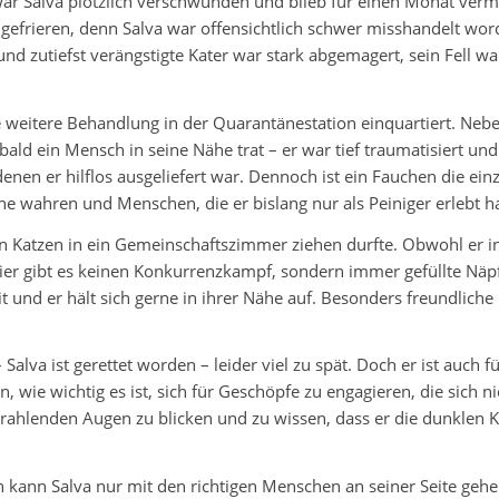
r Salva plötzlich verschwunden und blieb für einen Monat vermis
 gefrieren, denn Salva war offensichtlich schwer misshandelt wo
e und zutiefst verängstigte Kater war stark abgemagert, sein Fell
.
die weitere Behandlung in der Quarantänestation einquartiert. Ne
bald ein Mensch in seine Nähe trat – er war tief traumatisiert u
en er hilflos ausgeliefert war. Dennoch ist ein Fauchen die einzig
ne wahren und Menschen, die er bislang nur als Peiniger erlebt ha
eren Katzen in ein Gemeinschaftszimmer ziehen durfte. Obwohl er 
Hier gibt es keinen Konkurrenzkampf, sondern immer gefüllte Näp
t und er hält sich gerne in ihrer Nähe auf. Besonders freundlic
 Salva ist gerettet worden – leider viel zu spät. Doch er ist auch 
 wie wichtig es ist, sich für Geschöpfe zu engagieren, die sich n
strahlenden Augen zu blicken und zu wissen, dass er die dunklen
en kann Salva nur mit den richtigen Menschen an seiner Seite gehe