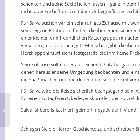
schenken und seine Seele heilen lassen – ganz in dem Tem
nicht, aber sie hilft uns, mit dem Unbegreiflichen zu le
Für Salva suchen wir ein sehr ruhiges Zuhause mit weni
seine eigene Routine zu finden, die ihm einen sicheren
einer kleinen und freundlichen Katzengruppe mitlaufe
versichern, dass es auch gute Menschen gibt, die ihn n
Herzklappeninsuffizienz festgestellt, die ihm keine Pro
Sein Zuhause sollte über ausreichend Platz für ganz r
denen heraus er seine Umgebung beobachten und einschät
die Spaß machen und mit denen man sich die Zeit vertr
Für Salva wird die Reise sicherlich beängstigend sein, 
für einen so tapferen Überlebenskünstler, der so viel d
Salva ist bereits kastriert, geimpft, negativ auf FIV und
Fusia
Schlagen Sie die Horror-Geschichte zu und schreiben 