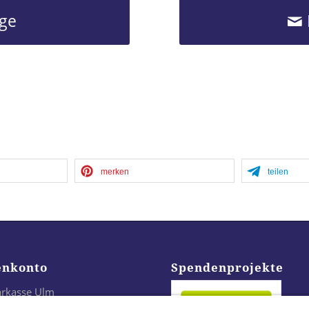
age
merken
teilen
enkonto
Spendenprojekte
arkasse Ulm
24 6305 0000 0021 3296 43