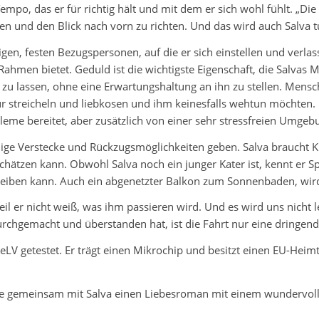
po, das er für richtig hält und mit dem er sich wohl fühlt. „Die Ze
ben und den Blick nach vorn zu richten. Und das wird auch Salva tun
gen, festen Bezugspersonen, auf die er sich einstellen und verlas
 Rahmen bietet. Geduld ist die wichtigste Eigenschaft, die Salva
n zu lassen, ohne eine Erwartungshaltung an ihn zu stellen. Me
ur streicheln und liebkosen und ihm keinesfalls wehtun möchten. 
bleme bereitet, aber zusätzlich von einer sehr stressfreien Umgeb
uhige Verstecke und Rückzugsmöglichkeiten geben. Salva braucht
zen kann. Obwohl Salva noch ein junger Kater ist, kennt er Spiel
eiben kann. Auch ein abgenetzter Balkon zum Sonnenbaden, wird 
weil er nicht weiß, was ihm passieren wird. Und es wird uns nicht 
urchgemacht und überstanden hat, ist die Fahrt nur eine dringend 
 FeLV getestet. Er trägt einen Mikrochip und besitzt einen EU-Heimt
Sie gemeinsam mit Salva einen Liebesroman mit einem wundervol