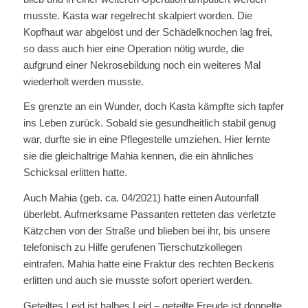
musste. Kasta war regelrecht skalpiert worden. Die
Kopfhaut war abgelöst und der Schädelknochen lag frei,
so dass auch hier eine Operation nötig wurde, die
aufgrund einer Nekrosebildung noch ein weiteres Mal
wiederholt werden musste.
Es grenzte an ein Wunder, doch Kasta kämpfte sich tapfer
ins Leben zurück. Sobald sie gesundheitlich stabil genug
war, durfte sie in eine Pflegestelle umziehen. Hier lernte
sie die gleichaltrige Mahia kennen, die ein ähnliches
Schicksal erlitten hatte.
Auch Mahia (geb. ca. 04/2021) hatte einen Autounfall
überlebt. Aufmerksame Passanten retteten das verletzte
Kätzchen von der Straße und blieben bei ihr, bis unsere
telefonisch zu Hilfe gerufenen Tierschutzkollegen
eintrafen. Mahia hatte eine Fraktur des rechten Beckens
erlitten und auch sie musste sofort operiert werden.
Geteiltes Leid ist halbes Leid – geteilte Freude ist doppelte