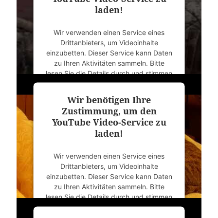
laden!
Wir verwenden einen Service eines
Drittanbieters, um Videoinhalte
einzubetten. Dieser Service kann Daten
zu Ihren Aktivitäten sammeln. Bitte
lesen Sie die Details durch und stimmen
Sie der Nutzung des Service zu, um
dieses Video anzusehen.
Wir benötigen Ihre
Zustimmung, um den
Mehr Informationen
YouTube Video-Service zu
laden!
Akzeptieren
Wir verwenden einen Service eines
powered by
Usercentrics Consent
Drittanbieters, um Videoinhalte
Management Platform
&
eRecht24
einzubetten. Dieser Service kann Daten
zu Ihren Aktivitäten sammeln. Bitte
lesen Sie die Details durch und stimmen
Sie der Nutzung des Service zu, um
dieses Video anzusehen.