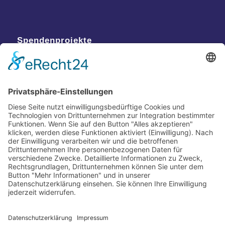
Spendenprojekte
Kontakt
Postanschrift
Traumkatzen e.V.
Kasernstr. 35
89231 Neu-Ulm