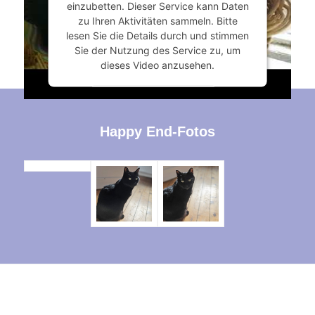
einzubetten. Dieser Service kann Daten
zu Ihren Aktivitäten sammeln. Bitte
lesen Sie die Details durch und stimmen
Sie der Nutzung des Service zu, um
dieses Video anzusehen.
Mehr Informationen
Happy End-Fotos
Akzeptieren
powered by
Usercentrics Consent
Management Platform
&
eRecht24