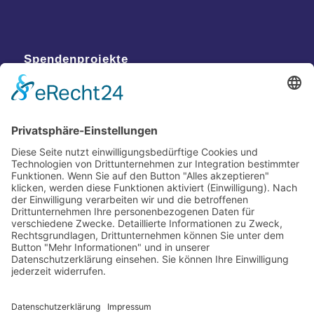
Spendenprojekte
Kontakt
Postanschrift
Traumkatzen e.V.
Kasernstr. 35
89231 Neu-Ulm