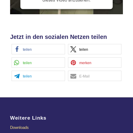
Mehr Informationen
Akzeptieren
Jetzt in den sozialen Netzen teilen
powered by
Usercentrics Consent
Management Platform
&
eRecht24
teilen
teilen
teilen
merken
teilen
E-Mail
Weitere Links
Downloads