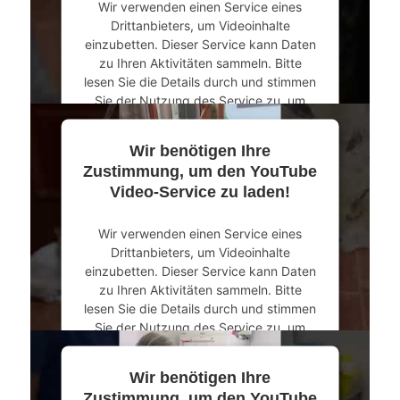
Wir verwenden einen Service eines
powered by
Usercentrics Consent
Drittanbieters, um Videoinhalte
Management Platform
&
eRecht24
einzubetten. Dieser Service kann Daten
zu Ihren Aktivitäten sammeln. Bitte
lesen Sie die Details durch und stimmen
Sie der Nutzung des Service zu, um
dieses Video anzusehen.
Wir benötigen Ihre
Mehr Informationen
Zustimmung, um den YouTube
Video-Service zu laden!
Akzeptieren
Wir verwenden einen Service eines
powered by
Usercentrics Consent
Drittanbieters, um Videoinhalte
Management Platform
&
eRecht24
einzubetten. Dieser Service kann Daten
zu Ihren Aktivitäten sammeln. Bitte
lesen Sie die Details durch und stimmen
Sie der Nutzung des Service zu, um
dieses Video anzusehen.
Wir benötigen Ihre
Mehr Informationen
Zustimmung, um den YouTube