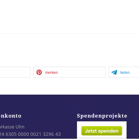
merken
teilen
enkonto
Spendenprojekte
arkasse Ulm
24 6305 0000 0021 3296 43