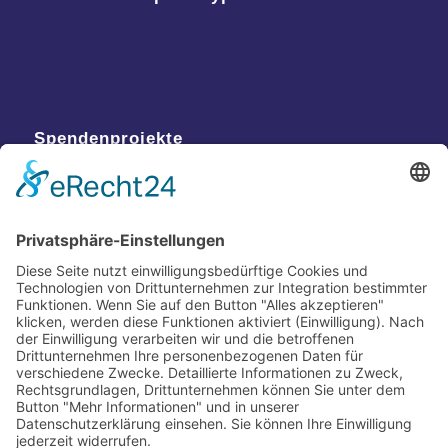
Spendenprojekte
Kontakt
Postanschrift
Traumkatzen e.V.