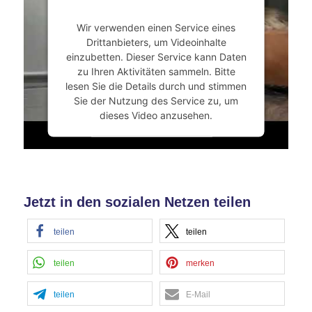
Akzeptieren
Wir verwenden einen Service eines
powered by
Usercentrics Consent
Drittanbieters, um Videoinhalte
Management Platform
&
eRecht24
einzubetten. Dieser Service kann Daten
zu Ihren Aktivitäten sammeln. Bitte
lesen Sie die Details durch und stimmen
Sie der Nutzung des Service zu, um
dieses Video anzusehen.
Mehr Informationen
Akzeptieren
Jetzt in den sozialen Netzen teilen
powered by
Usercentrics Consent
Management Platform
&
eRecht24
teilen
teilen
teilen
merken
teilen
E-Mail