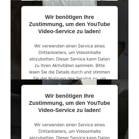
dieses Video anzusehen.
Wir benötigen Ihre
Mehr Informationen
Zustimmung, um den YouTube
Video-Service zu laden!
Akzeptieren
Wir verwenden einen Service eines
powered by
Usercentrics Consent
Drittanbieters, um Videoinhalte
Management Platform
&
eRecht24
einzubetten. Dieser Service kann Daten
zu Ihren Aktivitäten sammeln. Bitte
lesen Sie die Details durch und stimmen
Sie der Nutzung des Service zu, um
dieses Video anzusehen.
Wir benötigen Ihre
Mehr Informationen
Zustimmung, um den YouTube
Video-Service zu laden!
Akzeptieren
Wir verwenden einen Service eines
powered by
Usercentrics Consent
Drittanbieters, um Videoinhalte
Management Platform
&
eRecht24
einzubetten. Dieser Service kann Daten