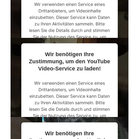
Wir verwenden einen Service eines
powered by
Usercentrics Consent
Drittanbieters, um Videoinhalte
Management Platform
&
eRecht24
einzubetten. Dieser Service kann Daten
zu Ihren Aktivitäten sammeln. Bitte
lesen Sie die Details durch und stimmen
Sie der Nutzung des Service zu, um
dieses Video anzusehen.
Wir benötigen Ihre
Mehr Informationen
Zustimmung, um den YouTube
Video-Service zu laden!
Akzeptieren
Wir verwenden einen Service eines
powered by
Usercentrics Consent
Drittanbieters, um Videoinhalte
Management Platform
&
eRecht24
einzubetten. Dieser Service kann Daten
zu Ihren Aktivitäten sammeln. Bitte
lesen Sie die Details durch und stimmen
Sie der Nutzung des Service zu, um
dieses Video anzusehen.
Wir benötigen Ihre
Mehr Informationen