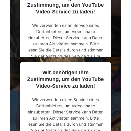
Mehr Informationen
Zustimmung, um den YouTube
Video-Service zu laden!
Akzeptieren
Wir verwenden einen Service eines
powered by
Usercentrics Consent
Drittanbieters, um Videoinhalte
Management Platform
&
eRecht24
einzubetten. Dieser Service kann Daten
zu Ihren Aktivitäten sammeln. Bitte
lesen Sie die Details durch und stimmen
Sie der Nutzung des Service zu, um
dieses Video anzusehen.
Wir benötigen Ihre
Mehr Informationen
Zustimmung, um den YouTube
Video-Service zu laden!
Akzeptieren
Wir verwenden einen Service eines
powered by
Usercentrics Consent
Drittanbieters, um Videoinhalte
Management Platform
&
eRecht24
einzubetten. Dieser Service kann Daten
zu Ihren Aktivitäten sammeln. Bitte
lesen Sie die Details durch und stimmen
Sie der Nutzung des Service zu, um