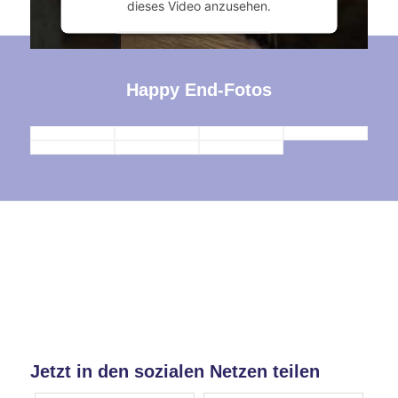
dieses Video anzusehen.
Mehr Informationen
Happy End-Fotos
Akzeptieren
powered by
Usercentrics Consent
Management Platform
&
eRecht24
Jetzt in den sozialen Netzen teilen