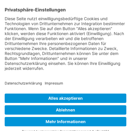
Kontakt
Postanschrift
Traumkatzen e.V.
Kasernstr. 35
89231 Neu-Ulm
E-Mail: info@traumkatzen.de
© Copyright - Traumkatzen e.V.