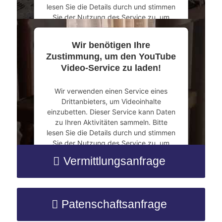
lesen Sie die Details durch und stimmen
Sie der Nutzung des Service zu, um
dieses Video anzusehen.
Wir benötigen Ihre
Mehr Informationen
Zustimmung, um den YouTube
Video-Service zu laden!
Akzeptieren
Wir verwenden einen Service eines
powered by
Usercentrics Consent
Drittanbieters, um Videoinhalte
Management Platform
&
eRecht24
einzubetten. Dieser Service kann Daten
zu Ihren Aktivitäten sammeln. Bitte
lesen Sie die Details durch und stimmen
Sie der Nutzung des Service zu, um
dieses Video anzusehen.
Vermittlungsanfrage
Mehr Informationen
Patenschaftsanfrage
Akzeptieren
powered by
Usercentrics Consent