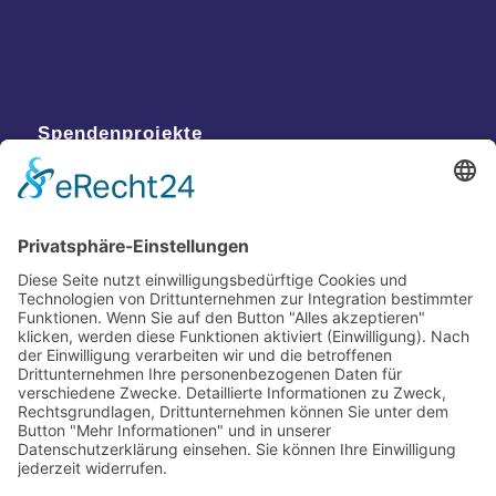
Spendenprojekte
Kontakt
Postanschrift
Traumkatzen e.V.
Kasernstr. 35