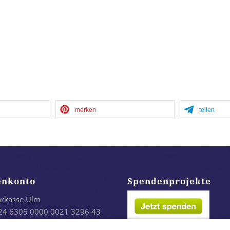
merken
teilen
enkonto
Spendenprojekte
arkasse Ulm
24 6305 0000 0021 3296 43
LADES1ULM