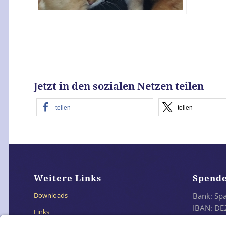
Jetzt in den sozialen Netzen teilen
teilen
teilen
Weitere Links
Spend
Bank: Sp
Downloads
IBAN: DE
Links
BIC: SO