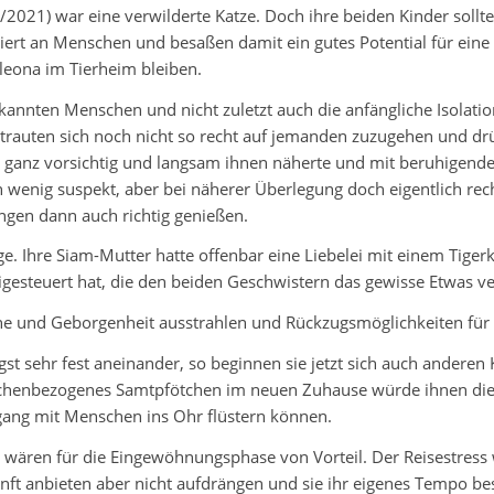
021) war eine verwilderte Katze. Doch ihre beiden Kinder sollten
siert an Menschen und besaßen damit ein gutes Potential für ein
leona im Tierheim bleiben.
annten Menschen und nicht zuletzt auch die anfängliche Isolation
trauten sich noch nicht so recht auf jemanden zuzugehen und drüc
 ganz vorsichtig und langsam ihnen näherte und mit beruhigender
n wenig suspekt, aber bei näherer Überlegung doch eigentlich re
gen dann auch richtig genießen.
e. Ihre Siam-Mutter hatte offenbar eine Liebelei mit einem Tiger
esteuert hat, die den beiden Geschwistern das gewisse Etwas ve
e und Geborgenheit ausstrahlen und Rückzugsmöglichkeiten für ei
gst sehr fest aneinander, so beginnen sie jetzt sich auch andere
schenbezogenes Samtpfötchen im neuen Zuhause würde ihnen die St
ang mit Menschen ins Ohr flüstern können.
wären für die Eingewöhnungsphase von Vorteil. Der Reisestress w
nft anbieten aber nicht aufdrängen und sie ihr eigenes Tempo b