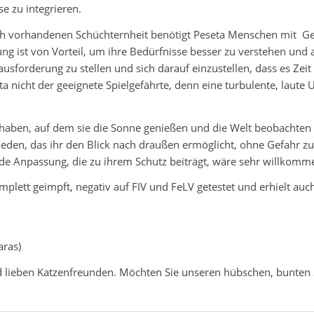
e zu integrieren.
och vorhandenen Schüchternheit benötigt Peseta Menschen mit G
ng ist von Vorteil, um ihre Bedürfnisse besser zu verstehen und
rausforderung zu stellen und sich darauf einzustellen, dass es Zeit
seta nicht der geeignete Spielgefährte, denn eine turbulente, la
 haben, auf dem sie die Sonne genießen und die Welt beobachten 
frieden, das ihr den Blick nach draußen ermöglicht, ohne Gefah
 jede Anpassung, die zu ihrem Schutz beiträgt, wäre sehr willkomm
omplett geimpft, negativ auf FIV und FeLV getestet und erhielt au
aras)
und lieben Katzenfreunden. Möchten Sie unseren hübschen, bunte