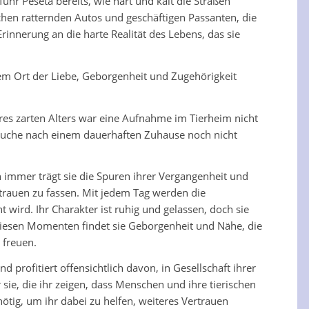
hr Peseta bereits, wie hart und kalt die Straßen
chen ratternden Autos und geschäftigen Passanten, die
innerung an die harte Realität des Lebens, das sie
nem Ort der Liebe, Geborgenheit und Zugehörigkeit
ihres zarten Alters war eine Aufnahme im Tierheim nicht
re Suche nach einem dauerhaften Zuhause noch nicht
 immer trägt sie die Spuren ihrer Vergangenheit und
rtrauen zu fassen. Mit jedem Tag werden die
 wird. Ihr Charakter ist ruhig und gelassen, doch sie
In diesen Momenten findet sie Geborgenheit und Nähe, die
 freuen.
profitiert offensichtlich davon, in Gesellschaft ihrer
 sie, die ihr zeigen, dass Menschen und ihre tierischen
ötig, um ihr dabei zu helfen, weiteres Vertrauen