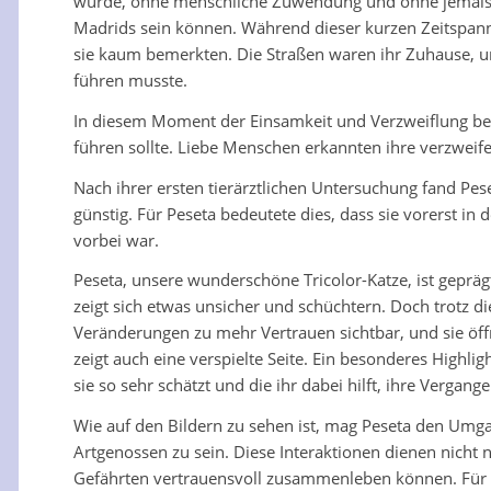
wurde, ohne menschliche Zuwendung und ohne jemals ein
Madrids sein können. Während dieser kurzen Zeitspanne
sie kaum bemerkten. Die Straßen waren ihr Zuhause, und
führen musste.
In diesem Moment der Einsamkeit und Verzweiflung bega
führen sollte. Liebe Menschen erkannten ihre verzweife
Nach ihrer ersten tierärztlichen Untersuchung fand Pese
günstig. Für Peseta bedeutete dies, dass sie vorerst i
vorbei war.
Peseta, unsere wunderschöne Tricolor-Katze, ist geprä
zeigt sich etwas unsicher und schüchtern. Doch trotz d
Veränderungen zu mehr Vertrauen sichtbar, und sie öffne
zeigt auch eine verspielte Seite. Ein besonderes Highli
sie so sehr schätzt und die ihr dabei hilft, ihre Vergang
Wie auf den Bildern zu sehen ist, mag Peseta den Umgan
Artgenossen zu sein. Diese Interaktionen dienen nicht n
Gefährten vertrauensvoll zusammenleben können. Für Pes