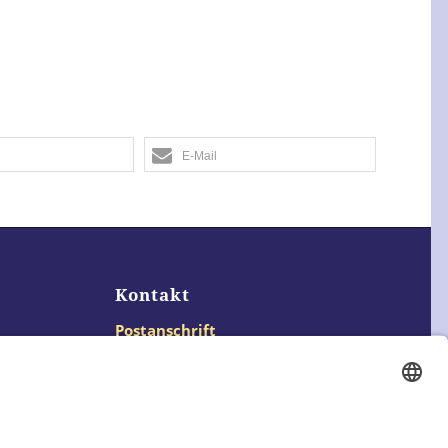
E-Mail
Kontakt
Postanschrift
Traumkatzen e.V.
Kasernstr. 35
89231 Neu-Ulm