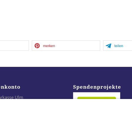
merken
teilen
enkonto
Spendenprojekte
arkasse Ulm
24 6305 0000 0021 3296 43
LADES1ULM