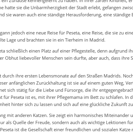
 Zuhause kennengelernt zu haben. In ihrer zarten Kindheit, erfu
 hatte sie die Unbarmherzigkeit der Stadt erlebt, gefangen zwis
 sie waren auch eine ständige Herausforderung, eine ständige Er
nn jedoch eine neue Reise für Peseta, eine Reise, die sie zu ei
lte Lage und brachten sie in ein Tierheim in Madrid.
ta schließlich einen Platz auf einer Pflegestelle, denn aufgrund 
n der Obhut liebevoller Menschen sein durfte, aber auch, dass ih
gt durch ihre ersten Lebensmonate auf den Straßen Madrids. Noch
ieser anfänglichen Zurückhaltung ist sie auf einem guten Weg, Ve
t sich stätig für die Liebe und Fürsorge, die ihr entgegengebracht
ght für Peseta ist es, mit ihrer Pflegemama im Bett zu schlafen. 
enheit hinter sich zu lassen und sich auf eine glückliche Zukunft zu
g mit anderen Katzen. Sie zeigt ein harmonisches Miteinander und 
ur als Quelle der Freude, sondern auch als wichtige Lektionen für
eta ist die Gesellschaft einer freundlichen und sozialen Katze n