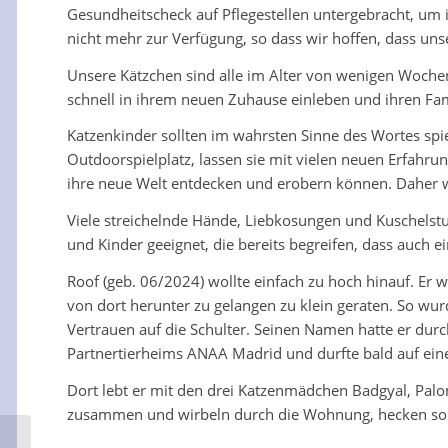
Gesundheitscheck auf Pflegestellen untergebracht, um
nicht mehr zur Verfügung, so dass wir hoffen, dass unse
Unsere Kätzchen sind alle im Alter von wenigen Woch
schnell in ihrem neuen Zuhause einleben und ihren Fami
Katzenkinder sollten im wahrsten Sinne des Wortes spie
Outdoorspielplatz, lassen sie mit vielen neuen Erfahr
ihre neue Welt entdecken und erobern können. Daher we
Viele streichelnde Hände, Liebkosungen und Kuschelstu
und Kinder geeignet, die bereits begreifen, dass auch 
Roof (geb. 06/2024) wollte einfach zu hoch hinauf. Er
von dort herunter zu gelangen zu klein geraten. So wurd
Vertrauen auf die Schulter. Seinen Namen hatte er durch
Partnertierheims ANAA Madrid und durfte bald auf eine
Dort lebt er mit den drei Katzenmädchen Badgyal, Palo
zusammen und wirbeln durch die Wohnung, hecken so 