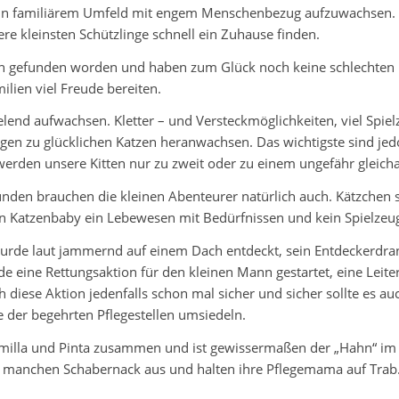
 in familiärem Umfeld mit engem Menschenbezug aufzuwachsen. Le
re kleinsten Schützlinge schnell ein Zuhause finden.
en gefunden worden und haben zum Glück noch keine schlechten
lien viel Freude bereiten.
lend aufwachsen. Kletter – und Versteckmöglichkeiten, viel Spielz
ungen zu glücklichen Katzen heranwachsen. Das wichtigste sind j
rden unsere Kitten nur zu zweit oder zu einem ungefähr gleichal
nden brauchen die kleinen Abenteurer natürlich auch. Kätzchen 
ein Katzenbaby ein Lebewesen mit Bedürfnissen und kein Spielzeug
 wurde laut jammernd auf einem Dach entdeckt, sein Entdeckerdr
e eine Rettungsaktion für den kleinen Mann gestartet, eine Leiter
 diese Aktion jedenfalls schon mal sicher und sicher sollte es a
 der begehrten Pflegestellen umsiedeln.
milla und Pinta zusammen und ist gewissermaßen der „Hahn“ im K
manchen Schabernack aus und halten ihre Pflegemama auf Trab