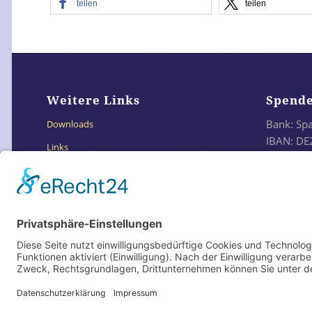
teilen
teilen
Weitere Links
Spend
Bank: Sp
Downloads
IBAN: DE
Links
BIC: SO
Impressum
Datenschutzerklärung
Oder e
Datenschutz Social Media