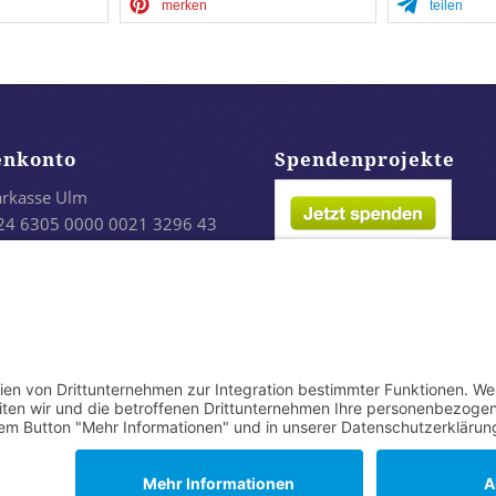
merken
teilen
enkonto
Spendenprojekte
arkasse Ulm
24 6305 0000 0021 3296 43
LADES1ULM
infach per Paypal: