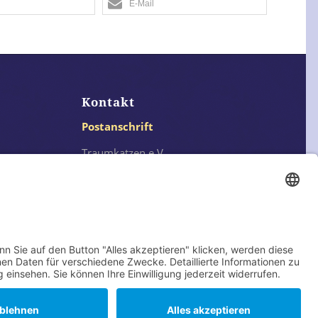
E-Mail
Kontakt
Postanschrift
Traumkatzen e.V.
Kasernstr. 35
89231 Neu-Ulm
E-Mail: info@traumkatzen.de