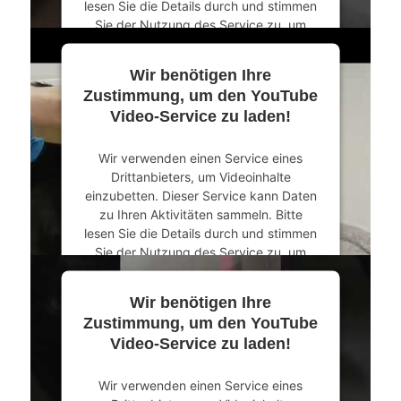
lesen Sie die Details durch und stimmen
Sie der Nutzung des Service zu, um
dieses Video anzusehen.
Wir benötigen Ihre
Mehr Informationen
Zustimmung, um den YouTube
Video-Service zu laden!
Akzeptieren
Wir verwenden einen Service eines
powered by
Usercentrics Consent
Drittanbieters, um Videoinhalte
Management Platform
&
eRecht24
einzubetten. Dieser Service kann Daten
zu Ihren Aktivitäten sammeln. Bitte
lesen Sie die Details durch und stimmen
Sie der Nutzung des Service zu, um
dieses Video anzusehen.
Wir benötigen Ihre
Mehr Informationen
Zustimmung, um den YouTube
Video-Service zu laden!
Akzeptieren
Wir verwenden einen Service eines
powered by
Usercentrics Consent