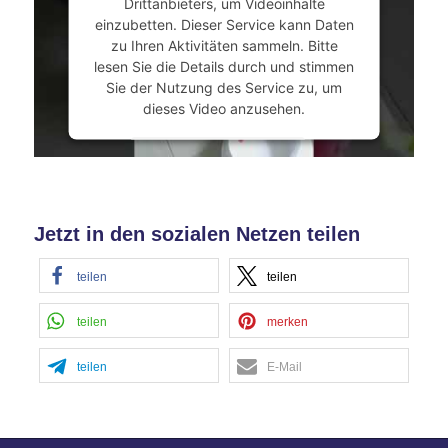
Drittanbieters, um Videoinhalte
Management Platform
&
eRecht24
einzubetten. Dieser Service kann Daten
zu Ihren Aktivitäten sammeln. Bitte
lesen Sie die Details durch und stimmen
Sie der Nutzung des Service zu, um
dieses Video anzusehen.
Mehr Informationen
Akzeptieren
Jetzt in den sozialen Netzen teilen
powered by
Usercentrics Consent
Management Platform
&
eRecht24
teilen
teilen
teilen
merken
teilen
E-Mail