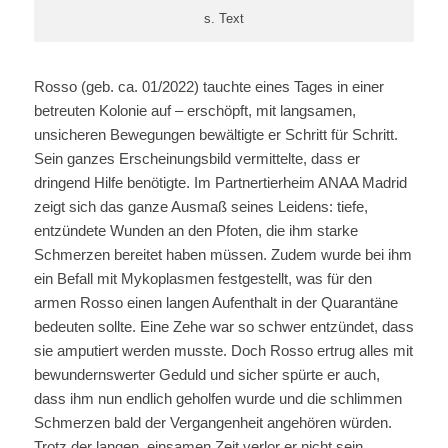
s. Text
Rosso (geb. ca. 01/2022) tauchte eines Tages in einer
betreuten Kolonie auf – erschöpft, mit langsamen,
unsicheren Bewegungen bewältigte er Schritt für Schritt.
Sein ganzes Erscheinungsbild vermittelte, dass er
dringend Hilfe benötigte. Im Partnertierheim ANAA Madrid
zeigt sich das ganze Ausmaß seines Leidens: tiefe,
entzündete Wunden an den Pfoten, die ihm starke
Schmerzen bereitet haben müssen. Zudem wurde bei ihm
ein Befall mit Mykoplasmen festgestellt, was für den
armen Rosso einen langen Aufenthalt in der Quarantäne
bedeuten sollte. Eine Zehe war so schwer entzündet, dass
sie amputiert werden musste. Doch Rosso ertrug alles mit
bewundernswerter Geduld und sicher spürte er auch,
dass ihm nun endlich geholfen wurde und die schlimmen
Schmerzen bald der Vergangenheit angehören würden.
Trotz der langen, einsamen Zeit verlor er nicht sein