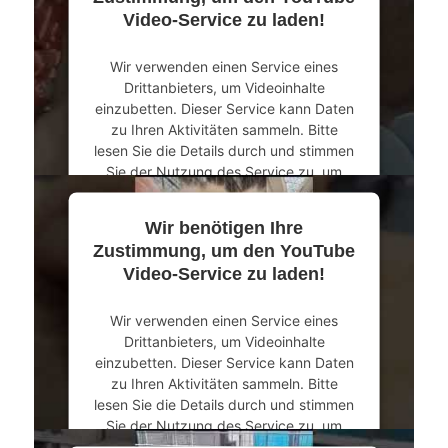
Video-Service zu laden!
Akzeptieren
Wir verwenden einen Service eines
powered by
Usercentrics Consent
Drittanbieters, um Videoinhalte
Management Platform
&
eRecht24
einzubetten. Dieser Service kann Daten
zu Ihren Aktivitäten sammeln. Bitte
lesen Sie die Details durch und stimmen
Sie der Nutzung des Service zu, um
dieses Video anzusehen.
Wir benötigen Ihre
Mehr Informationen
Zustimmung, um den YouTube
Video-Service zu laden!
Akzeptieren
Wir verwenden einen Service eines
powered by
Usercentrics Consent
Drittanbieters, um Videoinhalte
Management Platform
&
eRecht24
einzubetten. Dieser Service kann Daten
zu Ihren Aktivitäten sammeln. Bitte
lesen Sie die Details durch und stimmen
Sie der Nutzung des Service zu, um
dieses Video anzusehen.