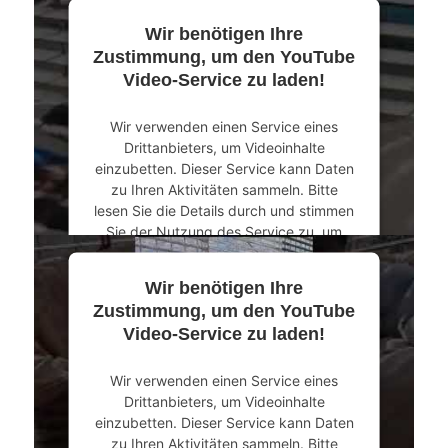
Wir benötigen Ihre
Mehr Informationen
Zustimmung, um den YouTube
Video-Service zu laden!
Akzeptieren
Wir verwenden einen Service eines
powered by
Usercentrics Consent
Drittanbieters, um Videoinhalte
Management Platform
&
eRecht24
einzubetten. Dieser Service kann Daten
zu Ihren Aktivitäten sammeln. Bitte
lesen Sie die Details durch und stimmen
Sie der Nutzung des Service zu, um
dieses Video anzusehen.
Wir benötigen Ihre
Mehr Informationen
Zustimmung, um den YouTube
Video-Service zu laden!
Akzeptieren
Wir verwenden einen Service eines
powered by
Usercentrics Consent
Drittanbieters, um Videoinhalte
Management Platform
&
eRecht24
einzubetten. Dieser Service kann Daten
zu Ihren Aktivitäten sammeln. Bitte