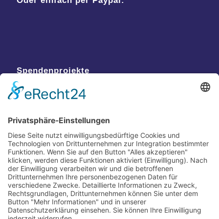
Spendenprojekte
Kontakt
Postanschrift
Traumkatzen e.V.