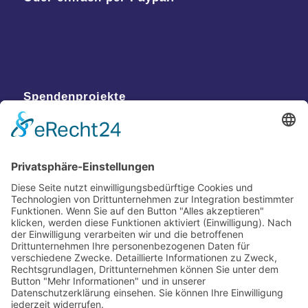
Spendenprojekte
Kontakt
Postanschrift
Traumkatzen e.V.