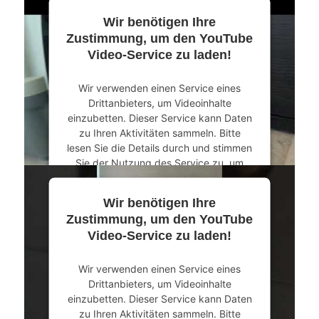
Wir benötigen Ihre
Mehr Informationen
Zustimmung, um den YouTube
Video-Service zu laden!
Akzeptieren
Wir verwenden einen Service eines
powered by
Usercentrics Consent
Drittanbieters, um Videoinhalte
Management Platform
&
eRecht24
einzubetten. Dieser Service kann Daten
zu Ihren Aktivitäten sammeln. Bitte
lesen Sie die Details durch und stimmen
Sie der Nutzung des Service zu, um
dieses Video anzusehen.
Wir benötigen Ihre
Mehr Informationen
Zustimmung, um den YouTube
Video-Service zu laden!
Akzeptieren
Wir verwenden einen Service eines
powered by
Usercentrics Consent
Drittanbieters, um Videoinhalte
Management Platform
&
eRecht24
einzubetten. Dieser Service kann Daten
zu Ihren Aktivitäten sammeln. Bitte