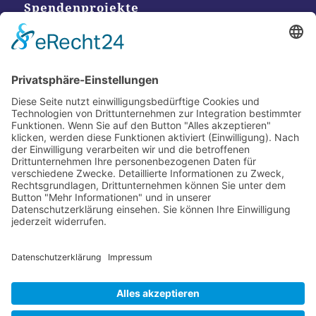
Spendenprojekte
Kontakt
Postanschrift
Traumkatzen e.V.
Kasernstr. 35
89231 Neu-Ulm
E-Mail: info@traumkatzen.de