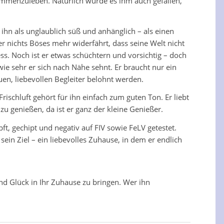
ammenzuleben. Natürlich würde es ihm auch gefallen,
ihn als unglaublich süß und anhänglich – als einen
r nichts Böses mehr widerfährt, dass seine Welt nicht
ess. Noch ist er etwas schüchtern und vorsichtig – doch
ie sehr er sich nach Nähe sehnt. Er braucht nur ein
en, liebevollen Begleiter belohnt werden.
Frischluft gehört für ihn einfach zum guten Ton. Er liebt
u genießen, da ist er ganz der kleine Genießer.
mpft, gechipt und negativ auf FIV sowie FeLV getestet.
sein Ziel – ein liebevolles Zuhause, in dem er endlich
und Glück in Ihr Zuhause zu bringen. Wer ihn