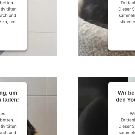
ubetten.
Drittan
tivitäten
Dieser S
durch und
sammeln.
e zu, um
stimmen
anagement
powered
ung, um
Wir be
 laden!
den Yo
nes
Wi
ubetten.
Drittan
tivitäten
Dieser S
durch und
sammeln.