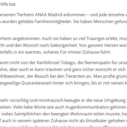
ilfe bat.
in unserem Tierheim ANAA Madrid ankommen – und jede einzelne v
n wurden geliebte Familienmitglieder. Sie haben Menschen gefun
erheim angekommen. Auch sie haben so viel Trauriges erlebt, mu
cht und den Wunsch nach Geborgenheit. Von ganzem Herzen wünsch
benfalls in ein warmes, sicheres Für-immer-Zuhause führt.
räumt nicht von der Karibikinsel Tobago, die Namenspatin für u
ie, aber auch er kann träumen und ganz sicher wünscht er sich 
en Mitbewohner, der Besuch bei den Tierärzten an. Man prüfte grün
angweilige Quarantänezeit hinter sich bringen, bis er mit seinen
 sehr vorsichtig und misstrauisch beäugte er die neue Umgebung
iten. Viele liebe Worte wie auch Augenkommunikation gehören e
r vielen Samtpfötchen den beengten Wohnraum teilen musste, hat
auch in seinem späteren Zuhause nicht als Einzelkater gehalten 