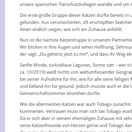
unsere spanischen Tierschutzkollegen wandte und um H
Die erste große Gruppe dieser Katzen durfte bereits 
gefunden. Aus verunsicherten, oft erschöpften Seelche
ihnen endlich zeigen, wie sich ein Zuhause anfühlt.
Nun ist die nächste Katzentruppe in unserem Partnerti
Wir blicken in ihre Augen und sehen Hoffnung, Sehnsu
der sagt: „Du gehörst jetzt zu mir“, und dass ihr Weg e
Sanfte Winde, türkisblaue Lagunen, Sonne satt – wer t
ca. 10/2019) weiß nichts von weltumfassender Geograph
bei seiner Aufnahme für ihn, wie für alle seine fellig
und befand ihn für gesund. Jedoch musste auch er die l
Gemeinschaftszimmer einziehen durfte.
Wie die allermeisten Katzen war auch Tobago zunächst
kümmerten. Vertrauen muss man sich bei Tobago erarbe
Da er sich aber in seinem ehemaligen Zuhause mit seh
seine Katzenfreunde von Herzen gerne und Tobago darf 