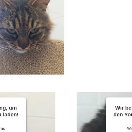
ung, um
Wir be
 laden!
den Yo
nes
Wi