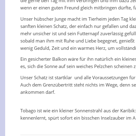
die gerne den Tag mit ihm verbringen und ihm dazu ze
wenn er einen guten Freund gleich mitbringen dürfte, 
Unser hübscher Junge macht im Tierheim jeden Tag klein
sanften kleinen Schatz, der einfach nur gefallen und d
mehr unsicher ist und sein Futternapf zuverlässig gefül
sobald man ihm mit Ruhe und Liebe begegnet, genießt er
wenig Geduld, Zeit und ein warmes Herz, um vollständi
Ein gesicherter Balkon wäre für ihn natürlich ein kleines
es, sich die Sonne auf sein weiches Pelzchen scheinen 
Unser Schatz ist startklar und alle Voraussetzungen für s
Auch dem Grenzübertritt steht nichts im Wege, denn sein
ankommen darf.
Tobago ist wie ein kleiner Sonnenstrahl aus der Karibik
kennenlernt, spürt sofort ein bisschen Inselzauber im Al