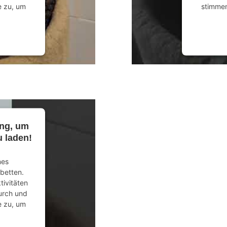
e zu, um
stimmen
anagement
powered
ung, um
 laden!
nes
ubetten.
tivitäten
durch und
e zu, um