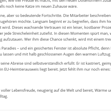
igen, wie viel Freude es macht, mit den neuen Dosenöffnern zus
falls noch keine Katze im neuen Zuhause wäre.
e, aber so bedeutende Fortschritte. Die Mitarbeiter beschreiben 
azugehören möchte. Langsam beginnt er zu begreifen, dass ihm hie
lt wird. Dieses wachsende Vertrauen ist ein leiser, kostbarer Proz
 jede Streicheleinheit zutiefst. In diesen Momenten spürt man, w
g aufzutauen. Wer ihm diese Chance schenkt, wird mit einem treu
 Paradies – und ein gesichertes Fenster ist absolute Pflicht, denn 
zu lassen und mit halb geschlossenen Augen den warmen Luftzug z
eine Abreise sind selbstverständlich erfüllt: Er ist kastriert, gei
 EU-Heimtierausweis liegt bereit. Jetzt fehlt ihm nur noch eines: 
: voller Lebensfreude, neugierig auf die Welt und bereit, Wärme 
ltag.