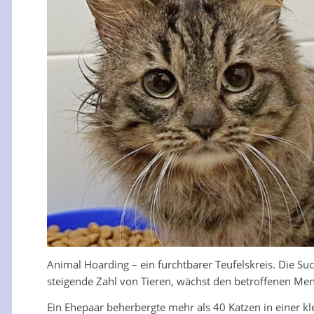
Animal Hoarding – ein furchtbarer Teufelskreis. Die Suc
steigende Zahl von Tieren, wächst den betroffenen Me
Ein Ehepaar beherbergte mehr als 40 Katzen in einer kl