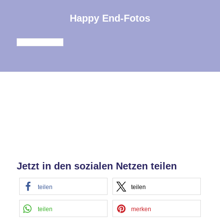
Happy End-Fotos
Akzeptieren
powered by
Usercentrics Consent
Management Platform
&
eRecht24
Jetzt in den sozialen Netzen teilen
teilen
teilen
teilen
merken