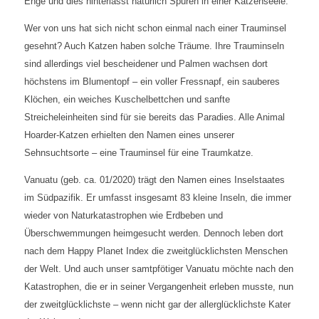
Enge und dies hinterlässt natürlich Spuren in einer Katzenseele.
Wer von uns hat sich nicht schon einmal nach einer Trauminsel
gesehnt? Auch Katzen haben solche Träume. Ihre Trauminseln
sind allerdings viel bescheidener und Palmen wachsen dort
höchstens im Blumentopf – ein voller Fressnapf, ein sauberes
Klöchen, ein weiches Kuschelbettchen und sanfte
Streicheleinheiten sind für sie bereits das Paradies. Alle Animal
Hoarder-Katzen erhielten den Namen eines unserer
Sehnsuchtsorte – eine Trauminsel für eine Traumkatze.
Vanuatu (geb. ca. 01/2020) trägt den Namen eines Inselstaates
im Südpazifik. Er umfasst insgesamt 83 kleine Inseln, die immer
wieder von Naturkatastrophen wie Erdbeben und
Überschwemmungen heimgesucht werden. Dennoch leben dort
nach dem Happy Planet Index die zweitglücklichsten Menschen
der Welt. Und auch unser samtpfötiger Vanuatu möchte nach den
Katastrophen, die er in seiner Vergangenheit erleben musste, nun
der zweitglücklichste – wenn nicht gar der allerglücklichste Kater