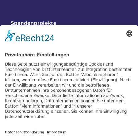
Spendenprojekte
Kontakt
Postanschrift
Traumkatzen e.V.
Kasernstr. 35
89231 Neu-Ulm