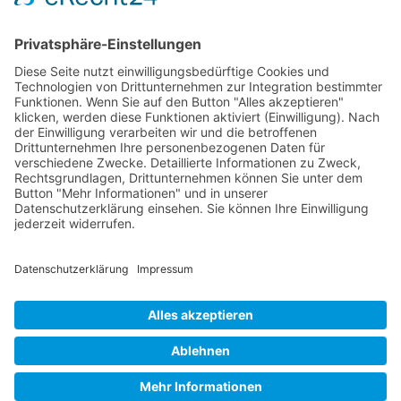
Kontakt
Postanschrift
Traumkatzen e.V.
Kasernstr. 35
89231 Neu-Ulm
E-Mail: info@traumkatzen.de