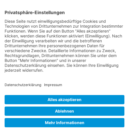
Kontakt
Postanschrift
Traumkatzen e.V.
Kasernstr. 35
89231 Neu-Ulm
E-Mail: info@traumkatzen.de