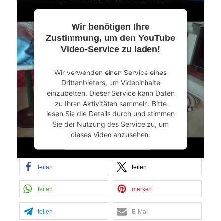
dieses Video anzusehen.
Wir benötigen Ihre
Mehr Informationen
Zustimmung, um den YouTube
Video-Service zu laden!
Akzeptieren
Wir verwenden einen Service eines
powered by
Usercentrics Consent
Drittanbieters, um Videoinhalte
Management Platform
&
eRecht24
einzubetten. Dieser Service kann Daten
zu Ihren Aktivitäten sammeln. Bitte
lesen Sie die Details durch und stimmen
Sie der Nutzung des Service zu, um
dieses Video anzusehen.
Jetzt in den sozialen Netzen teilen
Mehr Informationen
teilen
teilen
Akzeptieren
teilen
merken
powered by
Usercentrics Consent
Management Platform
&
eRecht24
teilen
E-Mail