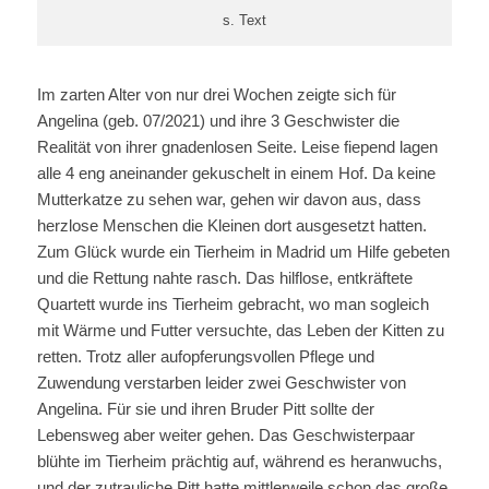
s. Text
Im zarten Alter von nur drei Wochen zeigte sich für
Angelina (geb. 07/2021) und ihre 3 Geschwister die
Realität von ihrer gnadenlosen Seite. Leise fiepend lagen
alle 4 eng aneinander gekuschelt in einem Hof. Da keine
Mutterkatze zu sehen war, gehen wir davon aus, dass
herzlose Menschen die Kleinen dort ausgesetzt hatten.
Zum Glück wurde ein Tierheim in Madrid um Hilfe gebeten
und die Rettung nahte rasch. Das hilflose, entkräftete
Quartett wurde ins Tierheim gebracht, wo man sogleich
mit Wärme und Futter versuchte, das Leben der Kitten zu
retten. Trotz aller aufopferungsvollen Pflege und
Zuwendung verstarben leider zwei Geschwister von
Angelina. Für sie und ihren Bruder Pitt sollte der
Lebensweg aber weiter gehen. Das Geschwisterpaar
blühte im Tierheim prächtig auf, während es heranwuchs,
und der zutrauliche Pitt hatte mittlerweile schon das große