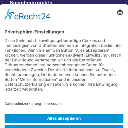
Spendenprojekte
Kontakt
Postanschrift
Traumkatzen e.V.
Kasernstr. 35
89231 Neu-Ulm
E-Mail: info@traumkatzen.de