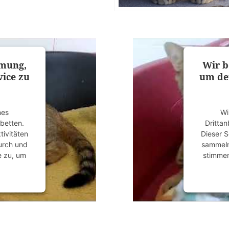
mmung,
Wir b
ice zu
um de
nes
Wi
ubetten.
Drittan
tivitäten
Dieser S
durch und
sammeln.
e zu, um
stimmen