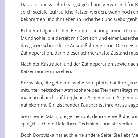
Das alles muss sehr beängstigend und verwirrend für 
solch soziale, zutrauliche Katzen werden, wenn noch ein
bekommen und ihr Leben in Sicherheit und Geborgenhe
Bei der obligatorischen Erstuntersuchung bemerkte man
Mundhöhle, die derzeit mit Cortison und einer Lasert
das ganze schreckliche Ausmaß ihrer Zähne. Die meiste
Zahnoperation, denn dieser schmerzhafte Zustand mus
Nach der Kastration und der Zahnoperation sowie nac
Katzenräume umziehen.
Boroviska, die geheimnisvolle Samtpfote, hat ihre ganz 
mitunter hektischen Atmosphäre des Tierheimalltags mi
manchmal auch aufdringlichen Artgenossen. Artgenossen
nahekommt. Ein zischender Faucher ist ihre Art zu sagen
Sie ist eine Kätzin, die gerne ruht, denn sie weiß die K
spiegelt sich die Tiefe ihrer Gedanken, und sie verlier
Doch Boroviska hat auch eine andere Seite. Sie liebt M