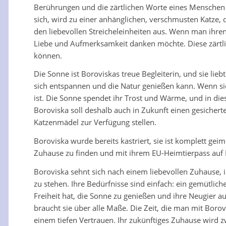
Berührungen und die zärtlichen Worte eines Menschen 
sich, wird zu einer anhänglichen, verschmusten Katze, 
den liebevollen Streicheleinheiten aus. Wenn man ihren 
Liebe und Aufmerksamkeit danken möchte. Diese zärtli
können.
Die Sonne ist Boroviskas treue Begleiterin, und sie lie
sich entspannen und die Natur genießen kann. Wenn sie
ist. Die Sonne spendet ihr Trost und Wärme, und in die
Boroviska soll deshalb auch in Zukunft einen gesich
Katzenmädel zur Verfügung stellen.
Boroviska wurde bereits kastriert, sie ist komplett geimp
Zuhause zu finden und mit ihrem EU-Heimtierpass auf 
Boroviska sehnt sich nach einem liebevollen Zuhause, in
zu stehen. Ihre Bedürfnisse sind einfach: ein gemütli
Freiheit hat, die Sonne zu genießen und ihre Neugier 
braucht sie über alle Maße. Die Zeit, die man mit Borov
einem tiefen Vertrauen. Ihr zukünftiges Zuhause wird z