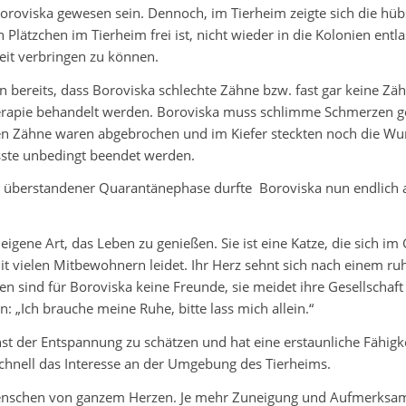
Boroviska gewesen sein. Dennoch, im Tierheim zeigte sich die h
 Plätzchen im Tierheim frei ist, nicht wieder in die Kolonien entl
it verbringen zu können.
 bereits, dass Boroviska schlechte Zähne bzw. fast gar keine Z
herapie behandelt werden. Boroviska muss schlimme Schmerzen g
n Zähne waren abgebrochen und im Kiefer steckten noch die Wurz
ste unbedingt beendet werden.
h überstandener Quarantänephase durfte Boroviska nun endlich 
eigene Art, das Leben zu genießen. Sie ist eine Katze, die sich 
t vielen Mitbewohnern leidet. Ihr Herz sehnt sich nach einem ru
 sind für Boroviska keine Freunde, sie meidet ihre Gesellschaft 
: „Ich brauche meine Ruhe, bitte lass mich allein.“
unst der Entspannung zu schätzen und hat eine erstaunliche Fähigkei
t schnell das Interesse an der Umgebung des Tierheims.
enschen von ganzem Herzen. Je mehr Zuneigung und Aufmerksamkeit 