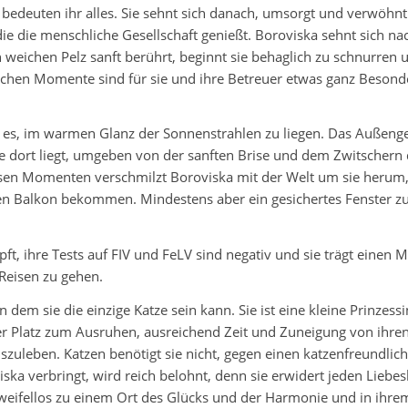
bedeuten ihr alles. Sie sehnt sich danach, umsorgt und verwöhnt
die die menschliche Gesellschaft genießt. Boroviska sehnt sich n
weichen Pelz sanft berührt, beginnt sie behaglich zu schnurren und
chen Momente sind für sie und ihre Betreuer etwas ganz Besonde
bt es, im warmen Glanz der Sonnenstrahlen zu liegen. Das Außengeh
 dort liegt, umgeben von der sanften Brise und dem Zwitschern de
sen Momenten verschmilzt Boroviska mit der Welt um sie herum, ei
erten Balkon bekommen. Mindestens aber ein gesichertes Fenste
ft, ihre Tests auf FIV und FeLV sind negativ und sie trägt einen Mi
Reisen zu gehen.
 dem sie die einzige Katze sein kann. Sie ist eine kleine Prinzes
cher Platz zum Ausruhen, ausreichend Zeit und Zuneigung von ihre
auszuleben. Katzen benötigt sie nicht, gegen einen katzenfreundl
iska verbringt, wird reich belohnt, denn sie erwidert jeden Lieb
weifellos zu einem Ort des Glücks und der Harmonie und in ihrem