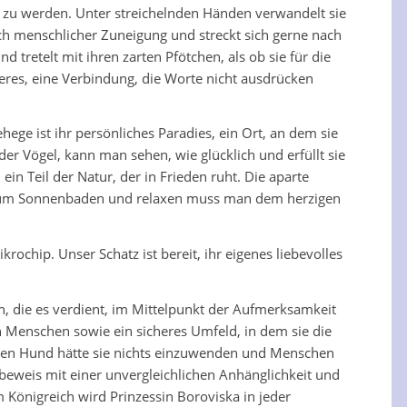
 zu werden. Unter streichelnden Händen verwandelt sie
ach menschlicher Zuneigung und streckt sich gerne nach
 tretelt mit ihren zarten Pfötchen, als ob sie für die
res, eine Verbindung, die Worte nicht ausdrücken
ege ist ihr persönliches Paradies, ein Ort, an dem sie
r Vögel, kann man sehen, wie glücklich und erfüllt sie
n Teil der Natur, der in Frieden ruht. Die aparte
r zum Sonnenbaden und relaxen muss man dem herzigen
krochip. Unser Schatz ist bereit, ihr eigenes liebevolles
sin, die es verdient, im Mittelpunkt der Aufmerksamkeit
n Menschen sowie ein sicheres Umfeld, in dem sie die
ichen Hund hätte sie nichts einzuwenden und Menschen
esbeweis mit einer unvergleichlichen Anhänglichkeit und
 Königreich wird Prinzessin Boroviska in jeder