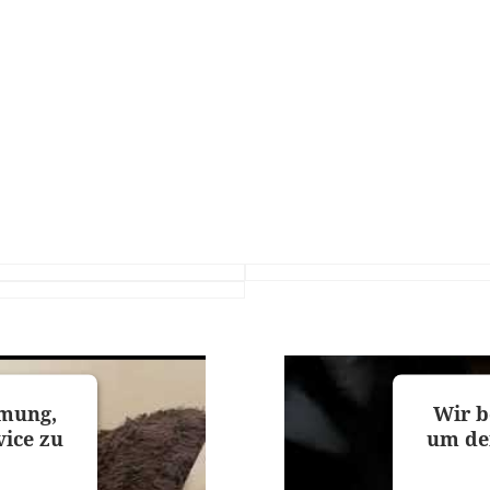
mmung,
Wir b
ice zu
um de