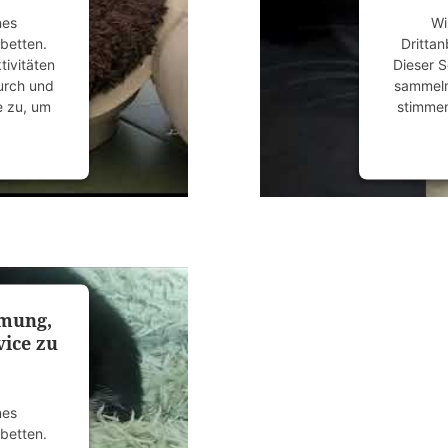
nes
Wi
ubetten.
Drittan
tivitäten
Dieser S
durch und
sammeln.
e zu, um
stimmen
anagement
powered
mmung,
ice zu
nes
ubetten.