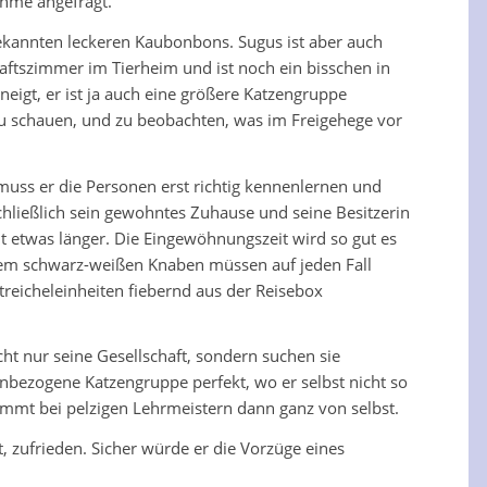
ahme angefragt.
bekannten leckeren Kaubonbons. Sugus ist aber auch
aftszimmer im Tierheim und ist noch ein bisschen in
neigt, er ist ja auch eine größere Katzengruppe
r zu schauen, und zu beobachten, was im Freigehege vor
 muss er die Personen erst richtig kennenlernen und
chließlich sein gewohntes Zuhause und seine Besitzerin
t etwas länger. Die Eingewöhnungszeit wird so gut es
erem schwarz-weißen Knaben müssen auf jeden Fall
reicheleinheiten fiebernd aus der Reisebox
ht nur seine Gesellschaft, sondern suchen sie
nbezogene Katzengruppe perfekt, wo er selbst nicht so
ommt bei pelzigen Lehrmeistern dann ganz von selbst.
t, zufrieden. Sicher würde er die Vorzüge eines