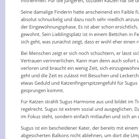
mitnehmen. Für die jüngeren, sozialen Katzen hat si
Seine damalige Finderin hatte anscheinend ein Faible 
absolut schnuckelig und dazu noch sehr niedlich anzus
der Eingewöhnungsphase. Es ist aber schon ersichtlich, 
gewohnt. Sein Lieblingsplatz ist in einem Bettchen in 
sich geht, was zunächst zeigt, dass er wohl eher einen 
Bei Menschen zeigt er sich noch schüchtern, er lässt si
Vertrauen verinnerlichen. Kann man denn auch sofort u
verloren und braucht ein wenig Zeit, sich einzugewöhne
geht und die Zeit es zulässt mit Besuchen und Leckerc
etwas Geduld und Katzenfingerspitzengefühl für Sugus 
gesprungen kommt.
Für Katzen strahlt Sugus Harmonie aus und bildet im T
regelrecht. Sugus ist extrem sozial und ausgeglichen.
im Fokus steht, sondern einfach mitlaufen und sich an
Sugus ist ein bescheidener Kater, der bereits mit einem
abgesicherten Balkons nicht ablehnen, um dort die Umg