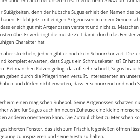
e unter anderem auch bei unserem Partnertierheim ANAA um Aufn
für Süßigkeiten, denn der hübsche Sugus erhielt den Namen des 
chauen. Er lebt jetzt mit einigen Artgenossen in einem Gemeinsch
dass er sich gut mit Artgenossen versteht und nicht zu Mätzchen 
Fensternähe. Er verbringt die meiste Zeit damit durch das Fenste
ruhigen Charakter hat.
ch aber streicheln, jedoch gibt er noch kein Schnurrkonzert. Dazu
nd komplett erwarten, dass Sugus ein Schmusekater ist? Er hat s
n. Bei manchen Katzen gelingt das oft sehr schnell, Sugus brauch
hen geben durch die Pflegerinnen versüßt. Interessenten an uns
haben und dürfen nicht erwarten, dass er schnurrend und nach St
ierheim einen magischen Ruhepol. Seine Artgenossen schätzen nic
 Daher wäre für Sugus auch im neuen Zuhause eine kleine mensche
 den anderen orientieren kann. Die Zutraulichkeit zu Menschen k
 gesicherten Fenster, das sich zum Frischluft genießen öffnen läss
ebung zu inspizieren und seine Siesta zu halten.