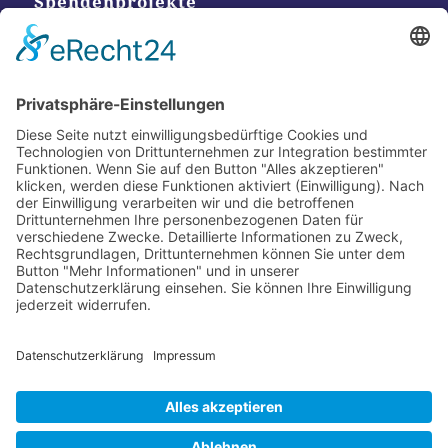
Spendenprojekte
Kontakt
Postanschrift
Traumkatzen e.V.
Kasernstr. 35
89231 Neu-Ulm
E-Mail: info@traumkatzen.de