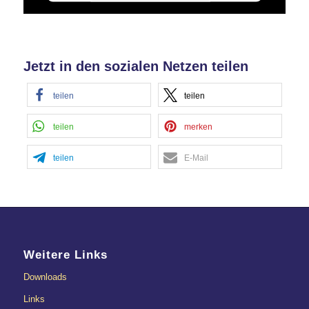
Mehr Informationen
Akzeptieren
Jetzt in den sozialen Netzen teilen
powered by
Usercentrics Consent
Management Platform
&
eRecht24
teilen
teilen
teilen
merken
teilen
E-Mail
Weitere Links
Downloads
Links