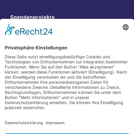
Spendenprojekte
Kontakt
Postanschrift
Traumkatzen e.V.
Kasernstr. 35
89231 Neu-Ulm
E-Mail: info@traumkatzen.de