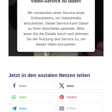
Video-Service zu laden!
Akzeptieren
Wir verwenden einen Service eines
powered by
Usercentrics Consent
Drittanbieters, um Videoinhalte
Management Platform
&
eRecht24
einzubetten. Dieser Service kann Daten
zu Ihren Aktivitäten sammeln. Bitte
lesen Sie die Details durch und stimmen
Sie der Nutzung des Service zu, um
dieses Video anzusehen.
Mehr Informationen
Akzeptieren
Jetzt in den sozialen Netzen teilen
powered by
Usercentrics Consent
Management Platform
&
eRecht24
teilen
teilen
teilen
merken
teilen
E-Mail